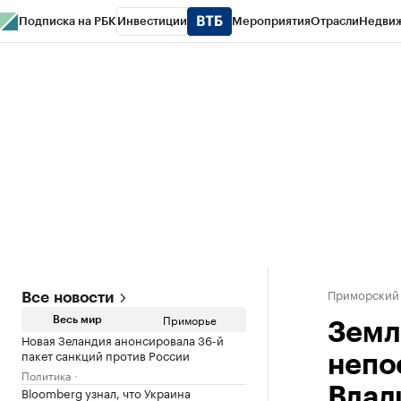
Подписка на РБК
Инвестиции
Мероприятия
Отрасли
Недви
РБК Курсы
РБК Life
Тренды
Визионеры
Национальные проекты
Горо
Газета
Спецпроекты СПб
Конференции СПб
Спецпроекты
Проверк
Приморский
Все новости
Приморье
Весь мир
Земл
Новая Зеландия анонсировала 36-й
пакет санкций против России
непо
Политика
Bloomberg узнал, что Украина
Влад