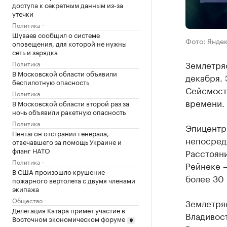
доступа к секретным данным из-за
утечки
Политика
Шуваев сообщил о системе
Фото: Янде
оповещения, для которой не нужны
сеть и зарядка
Землетря
Политика
В Московской области объявили
декабря. 
беспилотную опасность
Сейсмоста
Политика
времени.
В Московской области второй раз за
ночь объявили ракетную опасность
Политика
Эпицентр 
Пентагон отстранил генерала,
непосред
отвечавшего за помощь Украине и
фланг НАТО
Расстояни
Политика
Рейнеке –
В США произошло крушение
более 30 
пожарного вертолета с двумя членами
экипажа
Общество
Землетря
Делегация Катара примет участие в
Владивост
Восточном экономическом форуме