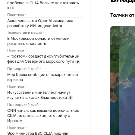
пообещала США больше не атаковать
КТК
Политика
Толчки от
Axios узнал, что OpenAI замедлила
разработку ИИ-модели Astra
Технологии и медиа
В Московской области отменили
ракетную опасность
Политика
«Росатом» создаст дноуглубительный
флот для Северного морского пути
Приморский край
Мэр Киева сообщил о пожарах после
взрывов
Политика
Искусственный интеллект начнут
изучать в школах Владивостока
Приморский край
CNN узнал, как высший военачальник
США пытается закончить войну с
Ираном
Политика
Экс-министра ВВС США лишили