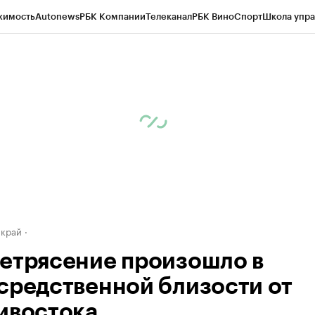
жимость
Autonews
РБК Компании
Телеканал
РБК Вино
Спорт
Школа упра
д
Стиль
Крипто
РБК Бизнес-среда
Дискуссионный клуб
Исследования
К
а контрагентов
Политика
Экономика
Бизнес
Технологии и медиа
Фина
 край
етрясение произошло в
средственной близости от
ивостока