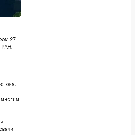
ром 27
 РАН.
стока.
а
немногим
ли
овали.