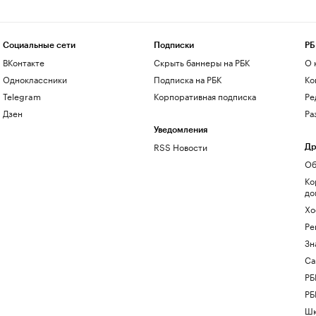
Социальные сети
Подписки
РБ
ВКонтакте
Скрыть баннеры на РБК
О 
Одноклассники
Подписка на РБК
Ко
Telegram
Корпоративная подписка
Ре
Дзен
Ра
Уведомления
RSS Новости
Др
Об
Ко
до
Хо
Ре
Зн
Са
РБ
РБ
Шк