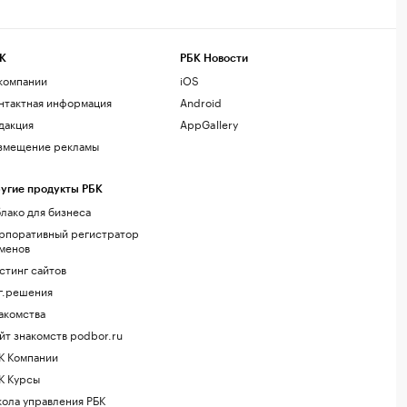
К
РБК Новости
компании
iOS
нтактная информация
Android
дакция
AppGallery
змещение рекламы
угие продукты РБК
лако для бизнеса
рпоративный регистратор
менов
стинг сайтов
г.решения
акомства
йт знакомств podbor.ru
К Компании
К Курсы
ола управления РБК