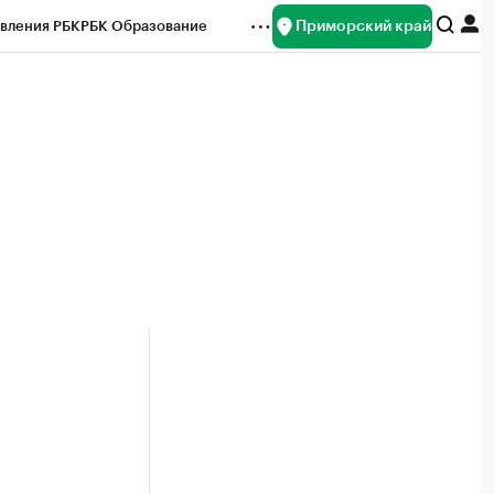
Приморский край
вления РБК
РБК Образование
редитные рейтинги
Франшизы
нсы
Рынок наличной валюты