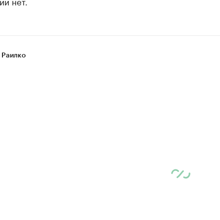
ий нет.
 Раилко