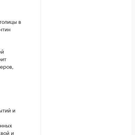
толицы в
нтин
ей
рит
еров,
ытий и
енных
вой и