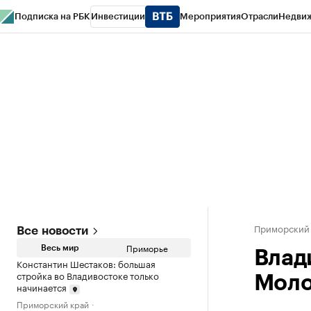
Подписка на РБК
Инвестиции
Мероприятия
Отрасли
Недви
РБК Курсы
РБК Life
Тренды
Визионеры
Национальные проекты
Горо
Газета
Спецпроекты СПб
Конференции СПб
Спецпроекты
Проверк
Приморский
Все новости
Приморье
Весь мир
Влад
Константин Шестаков: большая
стройка во Владивостоке только
Моло
начинается
Приморский край