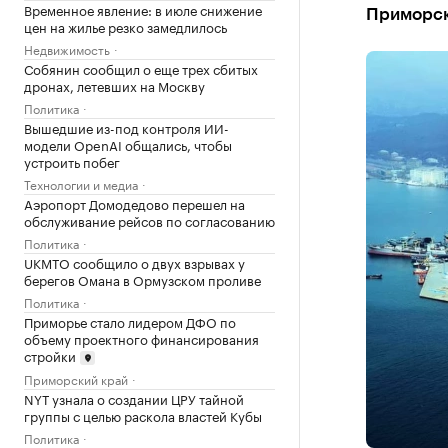
Временное явление: в июле снижение
Приморск
цен на жилье резко замедлилось
Недвижимость
Собянин сообщил о еще трех сбитых
дронах, летевших на Москву
Политика
Вышедшие из-под контроля ИИ-
модели OpenAI общались, чтобы
устроить побег
Технологии и медиа
Аэропорт Домодедово перешел на
обслуживание рейсов по согласованию
Политика
UKMTO сообщило о двух взрывах у
берегов Омана в Ормузском проливе
Политика
Приморье стало лидером ДФО по
объему проектного финансирования
стройки
Приморский край
NYT узнала о создании ЦРУ тайной
группы с целью раскола властей Кубы
Политика