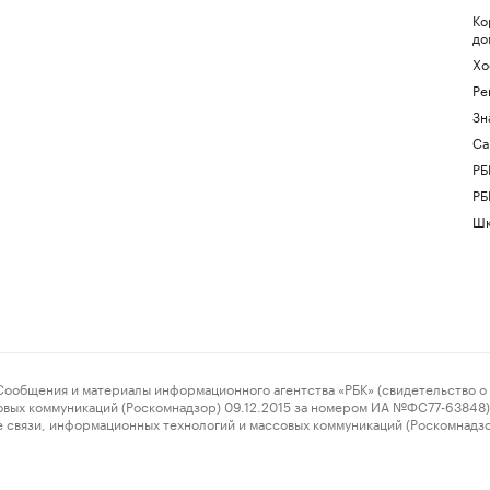
Ко
до
Хо
Ре
Зн
Са
РБ
РБ
Шк
ения и материалы информационного агентства «РБК» (свидетельство о 
овых коммуникаций (Роскомнадзор) 09.12.2015 за номером ИА №ФС77-63848) 
 связи, информационных технологий и массовых коммуникаций (Роскомнадз