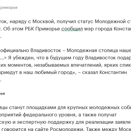
Приморье
ок, наряду с Москвой, получил статус Молодежной с
у. Об этом РБК Приморье
сообщил
мэр города Конста
.
 официально Владивосток – Молодежная столица наш
…> Я убежден, что в будущем году Владивосток пода
их моментов, незабываемых впечатлений, ярких спик
риедут в наш любимый город», – сказал Константин
.
ье
ицы станут площадками для крупных молодежных соб
приятий федерального уровня, а также получат
скую и экспертную поддержку для реализации заявл
,
говорится
на сайте Росмолодежи. Также между Моск