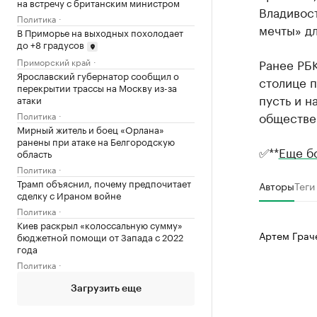
на встречу с британским министром
Владивос
Политика
мечты» дл
В Приморье на выходных похолодает
до +8 градусов
Приморский край
Ранее РБ
Ярославский губернатор сообщил о
столице п
перекрытии трассы на Москву из-за
пусть и н
атаки
обществе
Политика
Мирный житель и боец «Орлана»
ранены при атаке на Белгородскую
✅**
Еще б
область
Политика
Трамп объяснил, почему предпочитает
Авторы
Теги
сделку с Ираном войне
Политика
Киев раскрыл «колоссальную сумму»
Артем Грач
бюджетной помощи от Запада с 2022
года
Политика
Загрузить еще