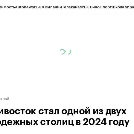
жимость
Autonews
РБК Компании
Телеканал
РБК Вино
Спорт
Школа упра
д
Стиль
Крипто
РБК Бизнес-среда
Дискуссионный клуб
Исследования
К
а контрагентов
Политика
Экономика
Бизнес
Технологии и медиа
Фина
 край
ивосток стал одной из двух
дежных столиц в 2024 году