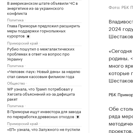
В американском штате объявили ЧС в
Фото: РБК 
энергетике из-за украинского
конфликта
Политика
Владивост
Глава Приморья предложил расширить
2024 год
меры поддержки горнолыжных
Шестаков
курортов
Приморский край
Рубио пошутил о межгалактических
«Сегодня
проблемах в ответ на вопрос про
родины. <
Украину
много ярк
Политика
«Человек-паук: Новый день» за неделю
которые п
стал самым кассовым фильмом года
Шестаков
Общество
WP узнала, что Трамп потребовал у
Хегсета объяснений из-за дефицита
РБК Примор
ракет
Политика
Обе стол
В Приморье ищут инвестора для завода
ряда меро
по переработке древесных отходов
методиче
Приморский край
«ЕП» узнала, что Залужного не пустили
проектов