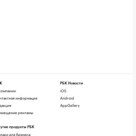
К
РБК Новости
компании
iOS
нтактная информация
Android
дакция
AppGallery
змещение рекламы
угие продукты РБК
лако для бизнеса