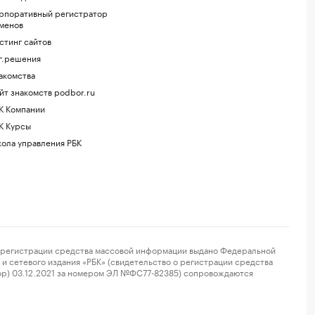
рпоративный регистратор
менов
стинг сайтов
г.решения
акомства
йт знакомств podbor.ru
К Компании
К Курсы
ола управления РБК
регистрации средства массовой информации выдано Федеральной
и сетевого издания «РБК» (свидетельство о регистрации средства
ор) 03.12.2021 за номером ЭЛ №ФС77-82385) сопровождаются