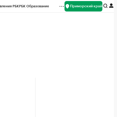
Приморский край
вления РБК
РБК Образование
редитные рейтинги
Франшизы
нсы
Рынок наличной валюты