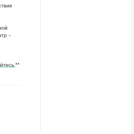
ствия
вой
нтр –
йтесь.
**