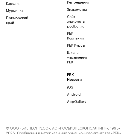
Рег.решения
Карелия
Знакомства
Мурманск
Сайт
Приморский
знакомств
край
podbor.ru
РБК
Компании
РБК Курсы
Школа
управления
РБК
РБК
Новости
iOS
Android
AppGallery
© ООО «БИЗНЕСПРЕСС», АО «РОСБИЗНЕСКОНСАЛТИНГ», 1995–
2026. Сообщения и материалы информационного агентства «РБК»