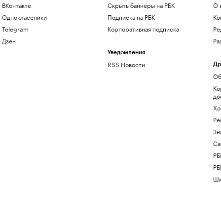
ВКонтакте
Скрыть баннеры на РБК
О 
Одноклассники
Подписка на РБК
Ко
Telegram
Корпоративная подписка
Ре
Дзен
Ра
Уведомления
RSS Новости
Др
Об
Ко
до
Хо
Ре
Зн
Са
РБ
РБ
Шк