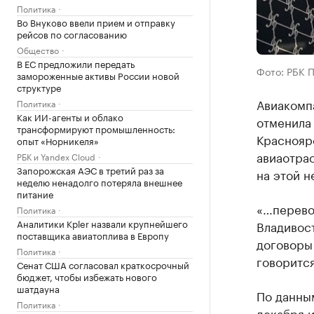
Политика
Во Внуково ввели прием и отправку
рейсов по согласованию
Общество
В ЕС предложили передать
Фото: РБК 
замороженные активы России новой
структуре
Авиакомпа
Политика
Как ИИ-агенты и облако
отменила 
трансформируют промышленность:
Краснояр
опыт «Норникеля»
авиаотрас
РБК и Yandex Cloud
Запорожская АЭС в третий раз за
на этой н
неделю ненадолго потеряла внешнее
питание
«…перево
Политика
Аналитики Kpler назвали крупнейшего
Владивост
поставщика авиатоплива в Европу
договоры 
Политика
говоритс
Сенат США согласовал краткосрочный
бюджет, чтобы избежать нового
шатдауна
По данным
Политика
декабря и