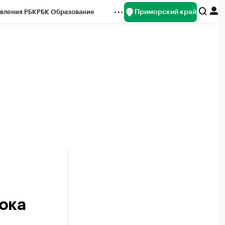
Приморский край
вления РБК
РБК Образование
редитные рейтинги
Франшизы
нсы
Рынок наличной валюты
ока