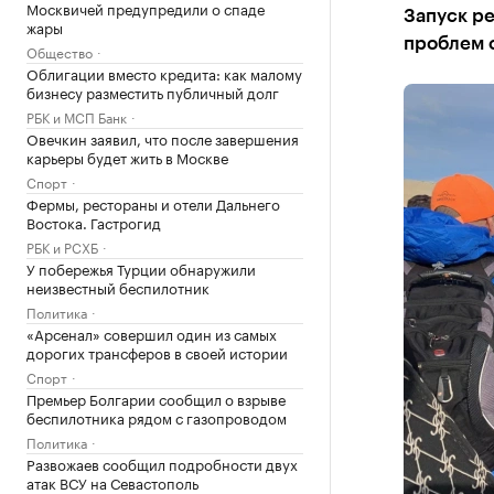
Москвичей предупредили о спаде
Запуск ре
жары
проблем 
Общество
Облигации вместо кредита: как малому
бизнесу разместить публичный долг
РБК и МСП Банк
Овечкин заявил, что после завершения
карьеры будет жить в Москве
Спорт
Фермы, рестораны и отели Дальнего
Востока. Гастрогид
РБК и РСХБ
У побережья Турции обнаружили
неизвестный беспилотник
Политика
«Арсенал» совершил один из самых
дорогих трансферов в своей истории
Спорт
Премьер Болгарии сообщил о взрыве
беспилотника рядом с газопроводом
Политика
Развожаев сообщил подробности двух
атак ВСУ на Севастополь