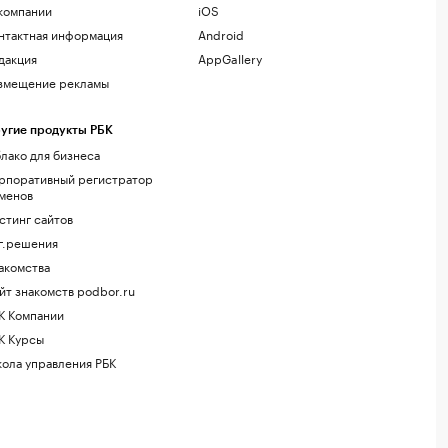
компании
iOS
нтактная информация
Android
дакция
AppGallery
змещение рекламы
угие продукты РБК
лако для бизнеса
рпоративный регистратор
менов
стинг сайтов
г.решения
акомства
йт знакомств podbor.ru
К Компании
К Курсы
ола управления РБК