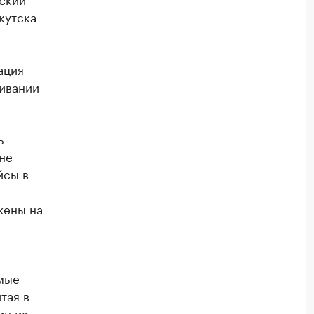
кутска
ация
живании
ь
не
йсы в
жены на
имые
тая в
ин из