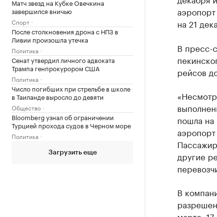
Матч звезд на Кубке Овечкина
аэропорт 
завершился вничью
Спорт
на 21 дек
После столкновения дрона с НПЗ в
Ливии произошла утечка
В пресс-с
Политика
пекинског
Сенат утвердил личного адвоката
Трампа генпрокурором США
рейсов д
Политика
Число погибших при стрельбе в школе
«Несмотр
в Таиланде выросло до девяти
выполнен
Общество
Bloomberg узнал об ограничении
пошла на 
Турцией прохода судов в Черном море
аэропорт 
Политика
Пассажир
Загрузить еще
другие р
перевозчи
В компан
разрешени
марте. 17