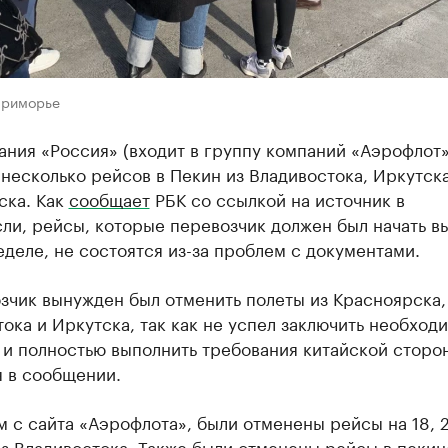
Приморье
ния «Россия» (входит в группу компаний «Аэрофлот»
несколько рейсов в Пекин из Владивостока, Иркутска
ска. Как
сообщает
РБК со ссылкой на источник в
ли, рейсы, которые перевозчик должен был начать в
еделе, не состоятся из-за проблем с документами.
зчик вынужден был отменить полеты из Красноярска,
ока и Иркутска, так как не успел заключить необход
и полностью выполнить требования китайской сторон
я в сообщении.
 с сайта «Аэрофлота», были отменены рейсы на 18, 2
з Владивостока. Также были отменены рейсы в пекин