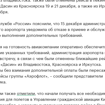
Дасин из Красноярска 19 и 21 декабря, а также из Ир
абря.
лужбе «России» пояснили, что 15 декабря администр
о аэропорта уведомила об отказе в приеме и обслу
о выполнения дополнительных требований.
я на готовность авиакомпании оперативно обеспечит
ие указанных требований, администрация аэропорта 
встречу, в связи с чем были отменены ближайшие ре
«Дасин» из Владивостока, Красноярска и Иркутска.
ы без взимания дополнительной оплаты были переса
ейсы группы «Аэрофлот», – сообщили представители
ка.
ии также
отметили
, что начали получать все необход
я для полетов в Управлении гражданской авиации Ки
 декабря, к моменту выполнения первого рейса в Пек