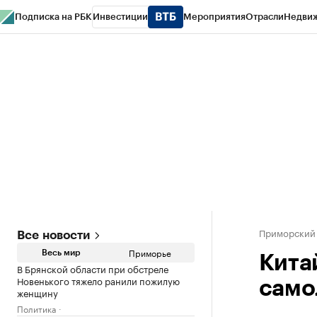
Подписка на РБК
Инвестиции
Мероприятия
Отрасли
Недви
РБК Курсы
РБК Life
Тренды
Визионеры
Национальные проекты
Горо
Газета
Спецпроекты СПб
Конференции СПб
Спецпроекты
Проверк
Приморский
Все новости
Приморье
Весь мир
Кита
В Брянской области при обстреле
Новенького тяжело ранили пожилую
само
женщину
Политика