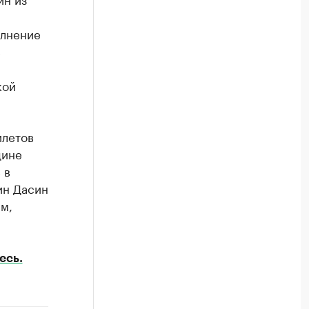
олнение
с
кой
илетов
дине
 в
ин Дасин
м,
есь.