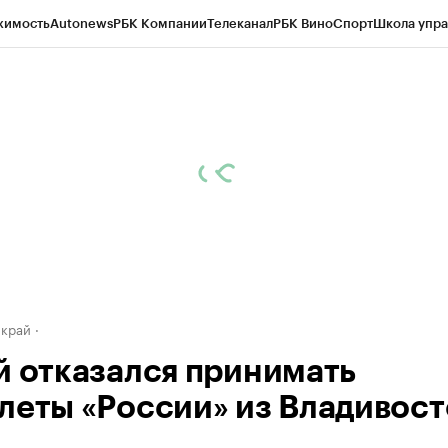
жимость
Autonews
РБК Компании
Телеканал
РБК Вино
Спорт
Школа упра
д
Стиль
Крипто
РБК Бизнес-среда
Дискуссионный клуб
Исследования
К
а контрагентов
Политика
Экономика
Бизнес
Технологии и медиа
Фина
 край
й отказался принимать
леты «России» из Владивост