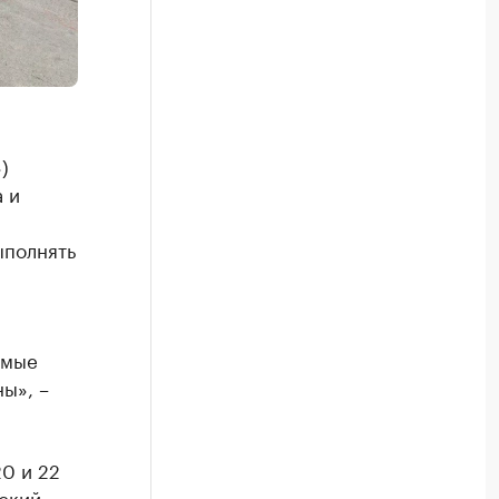
)
 и
ыполнять
имые
ы», –
0 и 22
ский