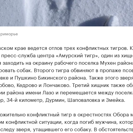
Приморье
ском крае ведется отлов трех конфликтных тигров. К
пресс-служба центра «Амурский тигр», один из хищ
 заходить на окраину рабочего поселка Мухен район
ровать собак. Второго тигра обвиняют в пропаже псов
вке и Пушкино Бикинского района. Также этого звер
бово, Кедрово и Лончаково. Третий хищник также об
ии района имени Лазо и перемещается между посел
р, 34-й километр, Дурмин, Шаповаловка и Змейка.
ожительно конфликтный тигр в окрестностях Обора м
м конфликтной ситуации, когда погиб мужчина, кото
следу зверя, утащившего его собаку. В обстоятельст