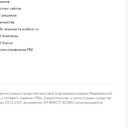
менов
стинг сайтов
г.решения
акомства
йт знакомств podbor.ru
К Компании
К Курсы
ола управления РБК
регистрации средства массовой информации выдано Федеральной
и сетевого издания «РБК» (свидетельство о регистрации средства
ор) 03.12.2021 за номером ЭЛ №ФС77-82385) сопровождаются