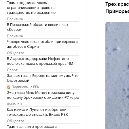
Трамп подписал указы,
Трех крас
ограничивающие право на
гражданство по рождению
Приморь
Политика
В Пензенской области ввели план
«Ковер»
Политика
Четыре человека погибли при взрыве в
автобусе в Сирии
Общество
В Африке поддержали Инфантино
после скандала с продажей прав ЧМ
Спорт
Запасы газа в Европе на минимуме. Что
будет зимой
Подписка на РБК
Экс-глава Mind Money признала вину
по «делу брокеров» о хищении ₽7 млрд
Финансы
Как изучали Луну: от изобретения
телескопа до высадки. Видео РБК
Общество
Трамп заявил о прогрессе в