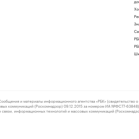
до
Хо
Ре
Зн
Са
РБ
РБ
Шк
ения и материалы информационного агентства «РБК» (свидетельство о 
овых коммуникаций (Роскомнадзор) 09.12.2015 за номером ИА №ФС77-63848) 
 связи, информационных технологий и массовых коммуникаций (Роскомнадз