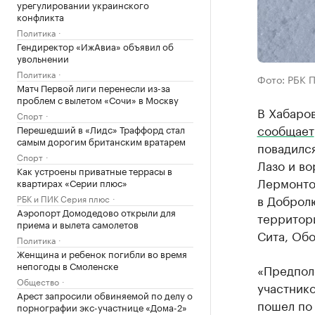
урегулировании украинского
конфликта
Политика
Гендиректор «ИжАвиа» объявил об
увольнении
Политика
Фото: РБК 
Матч Первой лиги перенесли из-за
проблем с вылетом «Сочи» в Москву
В Хабаров
Спорт
сообщает
Перешедший в «Лидс» Траффорд стал
самым дорогим британским вратарем
повадился
Спорт
Лазо и во
Как устроены приватные террасы в
Лермонто
квартирах «Серии плюс»
в Добролю
РБК и ПИК Серия плюс
Аэропорт Домодедово открыли для
территор
приема и вылета самолетов
Сита, Обо
Политика
Женщина и ребенок погибли во время
непогоды в Смоленске
«Предпол
Общество
участнико
Арест запросили обвиняемой по делу о
пошел по 
порнографии экс-участнице «Дома-2»