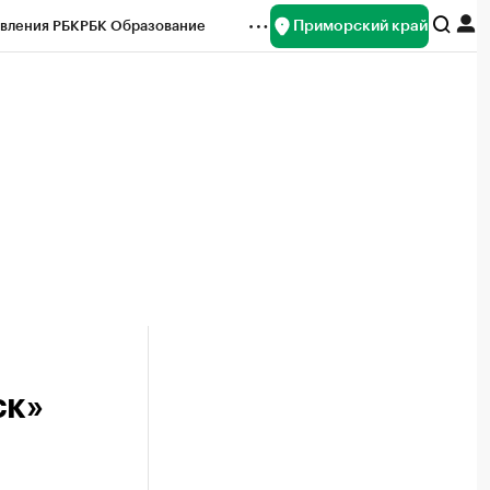
Приморский край
вления РБК
РБК Образование
редитные рейтинги
Франшизы
нсы
Рынок наличной валюты
ск»