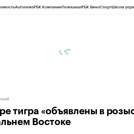
жимость
Autonews
РБК Компании
Телеканал
РБК Вино
Спорт
Школа упра
д
Стиль
Крипто
РБК Бизнес-среда
Дискуссионный клуб
Исследования
К
а контрагентов
Политика
Экономика
Бизнес
Технологии и медиа
Фина
 край
ре тигра «объявлены в розы
альнем Востоке