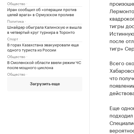
произоше
Общество
Иран сообщил об «операции против
Лермонтов
целей врага» в Ормузском проливе
квадрокоп
Политика
тигры дос
Шнайдер обыграла Калинскую и вышла
в четвертый круг турнира в Торонто
Истинную 
Спорт
после отл
В горах Казахстана эвакуировали еще
тигр» Се
одного туриста из России
Общество
Всего охо
В Смоленской области ввели режим ЧС
после мощного циклона
Хабаровск
Общество
что получ
появлени
Загрузить еще
действова
Еще одно
подходил 
Специалис
вероятнос