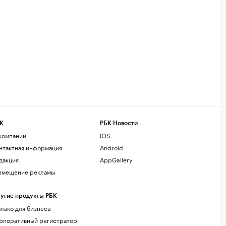
К
РБК Новости
компании
iOS
нтактная информация
Android
дакция
AppGallery
змещение рекламы
угие продукты РБК
лако для бизнеса
рпоративный регистратор