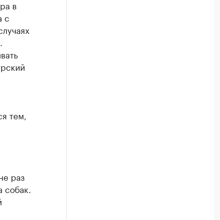
ра в
а с
случаях
.
вать
урский
я тем,
не раз
 собак.
й