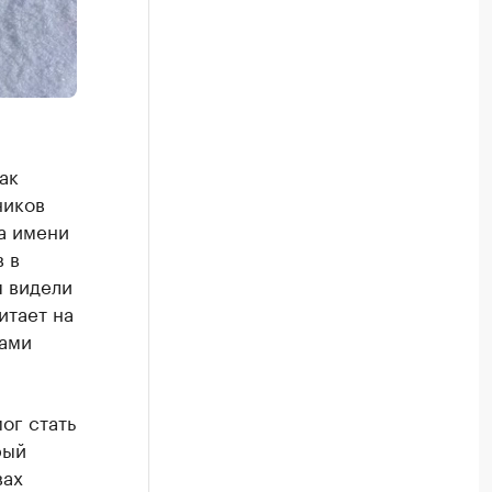
ак
ников
а имени
 в
я видели
итает на
ками
ог стать
рый
вах