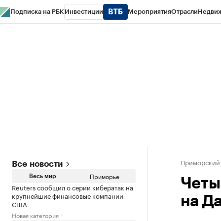
Подписка на РБК
Инвестиции
Мероприятия
Отрасли
Недви
РБК Курсы
РБК Life
Тренды
Визионеры
Национальные проекты
Горо
Газета
Спецпроекты СПб
Конференции СПб
Спецпроекты
Проверк
Приморский
Все новости
Приморье
Весь мир
Четы
Reuters сообщил о серии кибератак на
крупнейшие финансовые компании
на Д
США
Новая категория