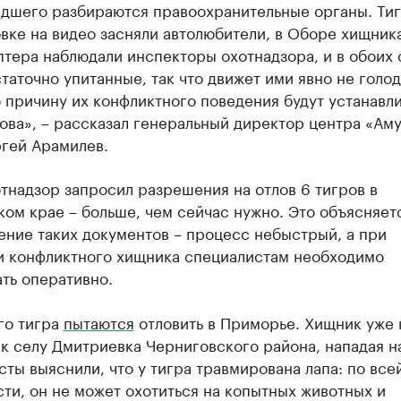
дшего разбираются правоохранительные органы. Тиг
ке на видео засняли автолюбители, в Оборе хищник
тера наблюдали инспекторы охотнадзора, и в обоих 
таточно упитанные, так что движет ими явно не голод
причину их конфликтного поведения будут устанавли
ова», – рассказал генеральный директор центра «Ам
ргей Арамилев.
тнадзор запросил разрешения на отлов 6 тигров в
ом крае – больше, чем сейчас нужно. Это объясняетс
ение таких документов – процесс небыстрый, а при
и конфликтного хищника специалистам необходимо
ть оперативно.
го тигра
пытаются
отловить в Приморье. Хищник уже 
к селу Дмитриевка Черниговского района, нападая на
ты выяснили, что у тигра травмирована лапа: по все
ти, он не может охотиться на копытных животных и