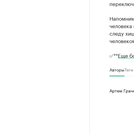
переключи
Напомним,
человека 
следу хищ
человеком
✅**
Еще б
Авторы
Теги
Артем Грач