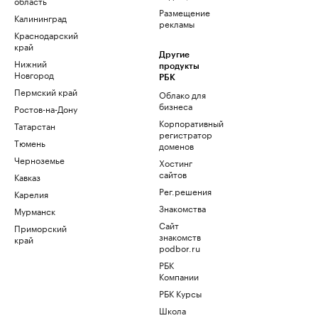
область
Размещение
Калининград
рекламы
Краснодарский
край
Другие
Нижний
продукты
Новгород
РБК
Пермский край
Облако для
бизнеса
Ростов-на-Дону
Корпоративный
Татарстан
регистратор
Тюмень
доменов
Черноземье
Хостинг
сайтов
Кавказ
Рег.решения
Карелия
Знакомства
Мурманск
Сайт
Приморский
знакомств
край
podbor.ru
РБК
Компании
РБК Курсы
Школа