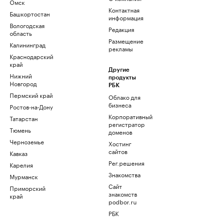
Омск
Контактная
Башкортостан
информация
Вологодская
Редакция
область
Размещение
Калининград
рекламы
Краснодарский
край
Другие
Нижний
продукты
Новгород
РБК
Пермский край
Облако для
бизнеса
Ростов-на-Дону
Корпоративный
Татарстан
регистратор
Тюмень
доменов
Черноземье
Хостинг
сайтов
Кавказ
Рег.решения
Карелия
Знакомства
Мурманск
Сайт
Приморский
знакомств
край
podbor.ru
РБК