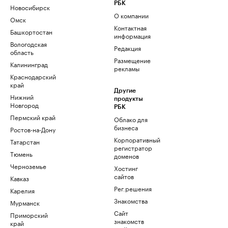
РБК
Новосибирск
О компании
Омск
Контактная
Башкортостан
информация
Вологодская
Редакция
область
Размещение
Калининград
рекламы
Краснодарский
край
Другие
Нижний
продукты
Новгород
РБК
Пермский край
Облако для
бизнеса
Ростов-на-Дону
Корпоративный
Татарстан
регистратор
Тюмень
доменов
Черноземье
Хостинг
сайтов
Кавказ
Рег.решения
Карелия
Знакомства
Мурманск
Сайт
Приморский
знакомств
край