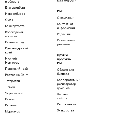
и область
Екатеринбург
РБК
Новосибирск
О компании
Омск
Контактная
Башкортостан
информация
Вологодская
Редакция
область
Размещение
Калининград
рекламы
Краснодарский
край
Другие
Нижний
продукты
Новгород
РБК
Пермский край
Облако для
бизнеса
Ростов-на-Дону
Корпоративный
Татарстан
регистратор
Тюмень
доменов
Черноземье
Хостинг
сайтов
Кавказ
Рег.решения
Карелия
Знакомства
Мурманск