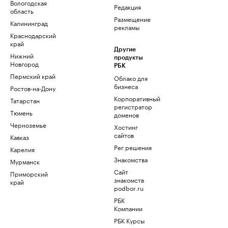
Вологодская
Редакция
область
Размещение
Калининград
рекламы
Краснодарский
край
Другие
Нижний
продукты
Новгород
РБК
Пермский край
Облако для
бизнеса
Ростов-на-Дону
Корпоративный
Татарстан
регистратор
Тюмень
доменов
Черноземье
Хостинг
сайтов
Кавказ
Рег.решения
Карелия
Знакомства
Мурманск
Сайт
Приморский
знакомств
край
podbor.ru
РБК
Компании
РБК Курсы