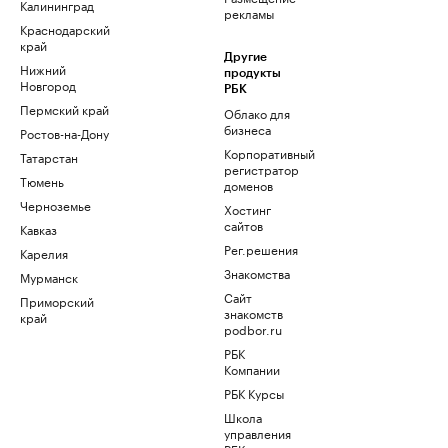
Калининград
рекламы
Краснодарский
край
Другие
Нижний
продукты
Новгород
РБК
Пермский край
Облако для
бизнеса
Ростов-на-Дону
Корпоративный
Татарстан
регистратор
Тюмень
доменов
Черноземье
Хостинг
сайтов
Кавказ
Рег.решения
Карелия
Знакомства
Мурманск
Сайт
Приморский
знакомств
край
podbor.ru
РБК
Компании
РБК Курсы
Школа
управления