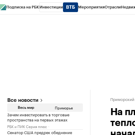
Подписка на РБК
Инвестиции
Мероприятия
Отрасли
Недви
РБК Курсы
РБК Life
Тренды
Визионеры
Национальные проекты
Горо
Газета
Спецпроекты СПб
Конференции СПб
Спецпроекты
Проверк
Приморский
Все новости
Приморье
Весь мир
На п
Зачем инвестировать в торговые
пространства на первых этажах
тепл
РБК и ПИК Серия плюс
Сенатор США предрек обеднение
нача