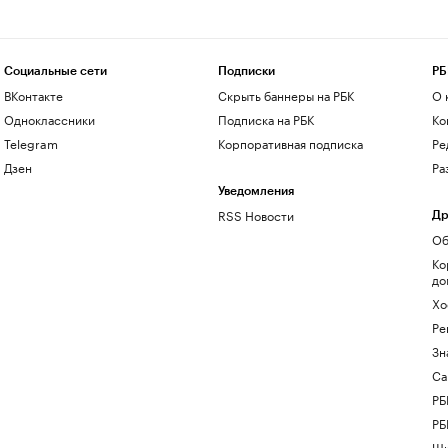
Социальные сети
Подписки
РБ
ВКонтакте
Скрыть баннеры на РБК
О 
Одноклассники
Подписка на РБК
Ко
Telegram
Корпоративная подписка
Ре
Дзен
Ра
Уведомления
RSS Новости
Др
Об
Ко
до
Хо
Ре
Зн
Са
РБ
РБ
Шк