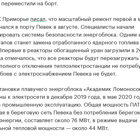
 переместили на борт.
К Приморье
писал
, что масштабный ремонт первой в 
ался в порту Певек в августе. Специалисты начали
ировать системы безопасности энергоблока. Одним 
апов станет замена отработанного ядерного топлива
Впервые в реакторы обогащенный уран загрузили в 2
да отмечалось, что все реакторы будут перезагружать
полного отключения теплоэлектростанции не потребу
боев с электроснабжением Певека не будет.
тановки плавучего энергоблока «Академик Ломоносо
ы к электросети в декабре 2019 года, в мае 2020 го
в промышленную эксплуатацию. Общая мощность ПАТ
ая в береговую сеть Певека без потребления берего
энергии, составляет около 76 МВт, в режиме выдачи
ьной тепловой мощности — около 44 МВт.