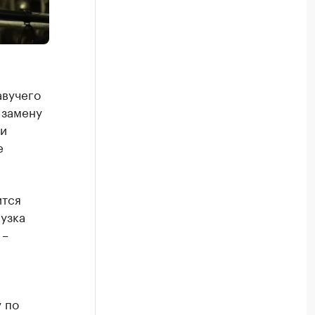
авучего
 замену
и
е
ится
узка
 –
 по