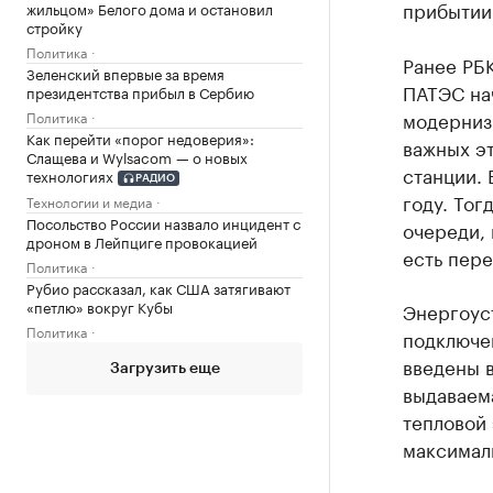
прибытии
жильцом» Белого дома и остановил
стройку
Политика
Ранее РБ
Зеленский впервые за время
ПАТЭС нач
президентства прибыл в Сербию
модерниз
Политика
Как перейти «порог недоверия»:
важных эт
Слащева и Wylsacom — о новых
станции. 
технологиях
РАДИО
году. Тог
Технологии и медиа
Посольство России назвало инцидент с
очереди, 
дроном в Лейпциге провокацией
есть пере
Политика
Рубио рассказал, как США затягивают
«петлю» вокруг Кубы
Энергоус
Политика
подключен
введены 
Загрузить еще
выдаваем
тепловой 
максимал