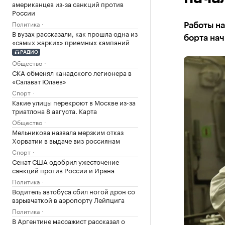
американцев из-за санкций против
России
Политика
Работы на
В вузах рассказали, как прошла одна из
борта нач
«самых жарких» приемных кампаний
РАДИО
Общество
СКА обменял канадского легионера в
«Салават Юлаев»
Спорт
Какие улицы перекроют в Москве из-за
триатлона 8 августа. Карта
Общество
Мельникова назвала мерзким отказ
Хорватии в выдаче виз россиянам
Спорт
Сенат США одобрил ужесточение
санкций против России и Ирана
Политика
Водитель автобуса сбил ногой дрон со
взрывчаткой в аэропорту Лейпцига
Политика
В Аргентине массажист рассказал о