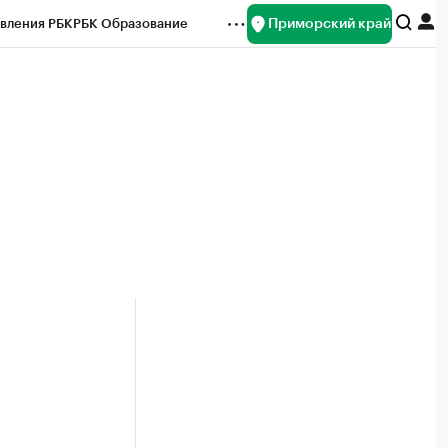
Приморский край
вления РБК
РБК Образование
редитные рейтинги
Франшизы
нсы
Рынок наличной валюты