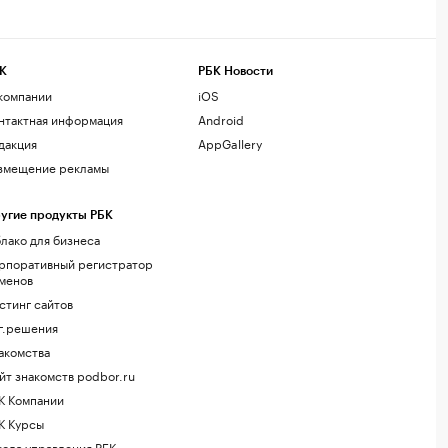
К
РБК Новости
компании
iOS
нтактная информация
Android
дакция
AppGallery
змещение рекламы
угие продукты РБК
лако для бизнеса
рпоративный регистратор
менов
стинг сайтов
г.решения
акомства
йт знакомств podbor.ru
К Компании
К Курсы
ола управления РБК