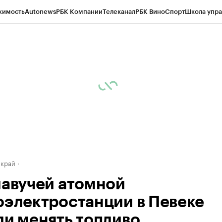
жимость
Autonews
РБК Компании
Телеканал
РБК Вино
Спорт
Школа упра
д
Стиль
Крипто
РБК Бизнес-среда
Дискуссионный клуб
Исследования
К
а контрагентов
Политика
Экономика
Бизнес
Технологии и медиа
Фина
 край
лавучей атомной
оэлектростанции в Певеке
ли менять топливо