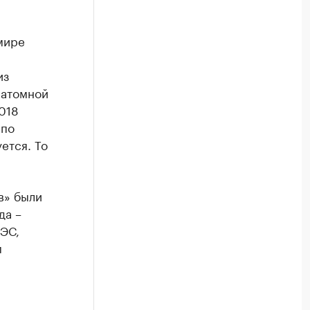
мире
из
 атомной
018
 по
ется. То
в» были
да –
ЭС,
м