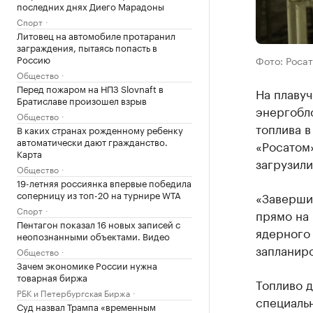
последних днях Диего Марадоны
Спорт
Литовец на автомобиле протаранил
заграждения, пытаясь попасть в
Россию
Фото: Роса
Общество
Перед пожаром на НПЗ Slovnaft в
На плавуч
Братиславе произошел взрыв
энергобло
Общество
топлива в
В каких странах рожденному ребенку
автоматически дают гражданство.
«Росатом»
Карта
загрузили
Общество
19-летняя россиянка впервые победила
соперницу из топ-20 на турнире WTA
«Заверши
Спорт
прямо на 
Пентагон показал 16 новых записей с
ядерного 
неопознанными объектами. Видео
запланиро
Общество
Зачем экономике России нужна
товарная биржа
Топливо д
РБК и Петербургская Биржа
специаль
Суд назвал Трампа «временным