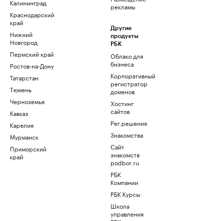
Калининград
рекламы
Краснодарский
край
Другие
Нижний
продукты
Новгород
РБК
Пермский край
Облако для
бизнеса
Ростов-на-Дону
Корпоративный
Татарстан
регистратор
Тюмень
доменов
Черноземье
Хостинг
сайтов
Кавказ
Рег.решения
Карелия
Знакомства
Мурманск
Сайт
Приморский
знакомств
край
podbor.ru
РБК
Компании
РБК Курсы
Школа
управления