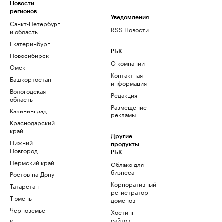
Новости
регионов
Уведомления
Санкт-Петербург
RSS Новости
и область
Екатеринбург
РБК
Новосибирск
О компании
Омск
Контактная
Башкортостан
информация
Вологодская
Редакция
область
Размещение
Калининград
рекламы
Краснодарский
край
Другие
Нижний
продукты
Новгород
РБК
Пермский край
Облако для
бизнеса
Ростов-на-Дону
Корпоративный
Татарстан
регистратор
Тюмень
доменов
Черноземье
Хостинг
сайтов
Кавказ