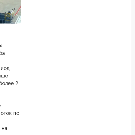
х
ба
в
риод
ыше
более 2
%
оток по
.
 на
ыло