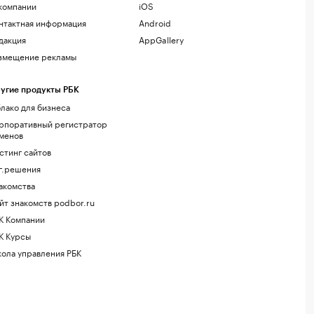
компании
iOS
нтактная информация
Android
дакция
AppGallery
змещение рекламы
угие продукты РБК
лако для бизнеса
рпоративный регистратор
менов
стинг сайтов
г.решения
акомства
йт знакомств podbor.ru
К Компании
К Курсы
ола управления РБК