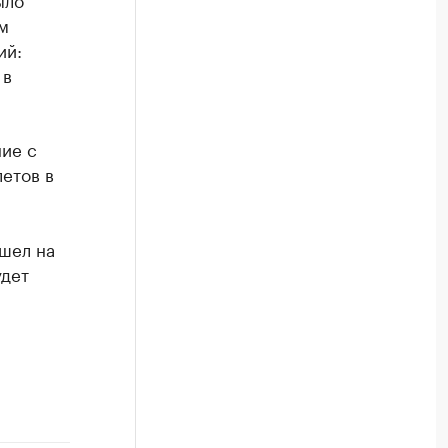
м
ий:
 в
ие с
летов в
ешел на
удет