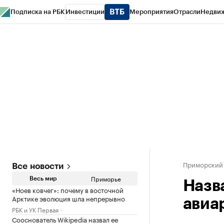
Подписка на РБК
Инвестиции
Мероприятия
Отрасли
Недви
РБК Курсы
РБК Life
Тренды
Визионеры
Национальные проекты
Горо
Газета
Спецпроекты СПб
Конференции СПб
Спецпроекты
Проверк
Приморский
Все новости
Приморье
Весь мир
Назв
«Ноев ковчег»: почему в восточной
Арктике эволюция шла непрерывно
авиа
РБК и УК Первая
Сооснователь Wikipedia назвал ее