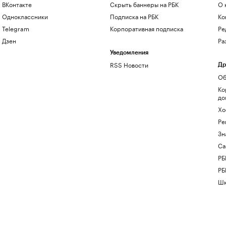
ВКонтакте
Скрыть баннеры на РБК
О 
Одноклассники
Подписка на РБК
Ко
Telegram
Корпоративная подписка
Ре
Дзен
Ра
Уведомления
RSS Новости
Др
Об
Ко
до
Хо
Ре
Зн
Са
РБ
РБ
Шк