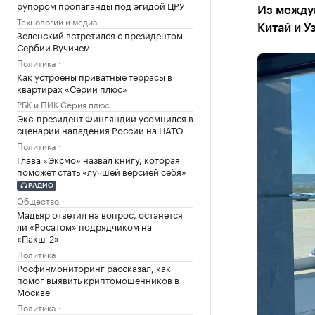
рупором пропаганды под эгидой ЦРУ
Из между
Технологии и медиа
Китай и У
Зеленский встретился с президентом
Сербии Вучичем
Политика
Как устроены приватные террасы в
квартирах «Серии плюс»
РБК и ПИК Серия плюс
Экс-президент Финляндии усомнился в
сценарии нападения России на НАТО
Политика
Глава «Эксмо» назвал книгу, которая
поможет стать «лучшей версией себя»
РАДИО
Общество
Мадьяр ответил на вопрос, останется
ли «Росатом» подрядчиком на
«Пакш-2»
Политика
Росфинмониторинг рассказал, как
помог выявить криптомошенников в
Москве
Политика