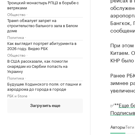
Троицкий монастырь РПЦЗ в борьбе с
обслужен
ветряками
аэропорт
Общество
Трамп обжалует запрет на
Бангкок, 
строительство бального зала в Белом
сообщени
доме
Политика
Как выглядит портрет абитуриента в
При этом
2026 году. Видео РБК
Китаем. О
Общество
КНР было 
В США рассказали, как помогли
снарядам из Сербии попасть на
Украину
Ранее РБ
Политика
зимнее ра
Будущее Ходынского поля: от пашни и
аэродрома до города в городе
увеличено
РБК и Stone
✅**
Еще б
Загрузить еще
Подписыв
Авторы
Теги