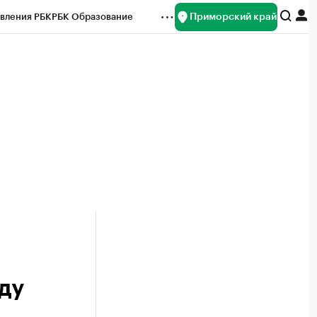
Приморский край
вления РБК
РБК Образование
редитные рейтинги
Франшизы
нсы
Рынок наличной валюты
ду