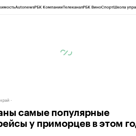
жимость
Autonews
РБК Компании
Телеканал
РБК Вино
Спорт
Школа упра
д
Стиль
Крипто
РБК Бизнес-среда
Дискуссионный клуб
Исследования
К
а контрагентов
Политика
Экономика
Бизнес
Технологии и медиа
Фина
 край
аны самые популярные
рейсы у приморцев в этом го