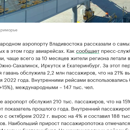
Приморье
ародном аэропорту Владивостока рассказали о самы
х в этом году авиарейсах. Как
сообщает
пресс-служ
и, чаще всего за 10 месяцев жители региона летали 
жно-Сахалинск, Иркутск и Екатеринбург. За этот пе
 гавань обслужила 2,2 млн пассажиров, что на 21% в
я 2022 года. Внутренними рейсами воспользовались 
(+15%), международными – 147 тыс. чел.
е аэропорт обслужил 210 тыс. пассажиров, что на 15
т показатель прошлого года. Внутренний пассажироп
 с октябрем 2022 г. вырос на 4% и составил 188 тыс
ов. Наибольший прирост пассажиропотока отмечался
 Москву и Екатеринбург. На международных рейсах б