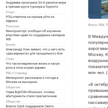
Андреева проиграла 34-й ракетке мира
в третьем круге турнира в Торонто
Спорт
РПЦ ответила на призыв уйти из
Африки
Фото: РБК 
Политика
Минпромторг сообщил об изучении
властями идей по поддержке селлеров
В Междун
WB
популярны
Бизнес
аэрогаван
Александр Усик заявил, что у него есть
«два варианта» для прощального боя
Москву, Ю
Спорт
воздушная
Что такое медленная жизнь и какую
показател
роль в этом играет дерево
млн чел. 
РБК и Старквуд
Метеоролог рассказала о погоде в
Москве на выходных
«В октябр
Общество
превышае
Глава ВЦИОМ объяснил, почему
сравнению
абитуриенты стали прагматичнее
Общество
пассажир
Власти США поддержали Свято-
рейсах в