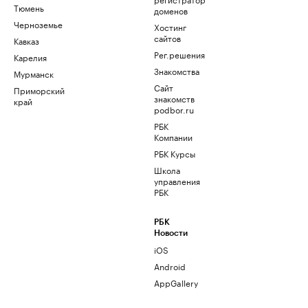
Тюмень
доменов
Черноземье
Хостинг
сайтов
Кавказ
Рег.решения
Карелия
Знакомства
Мурманск
Сайт
Приморский
знакомств
край
podbor.ru
РБК
Компании
РБК Курсы
Школа
управления
РБК
РБК
Новости
iOS
Android
AppGallery