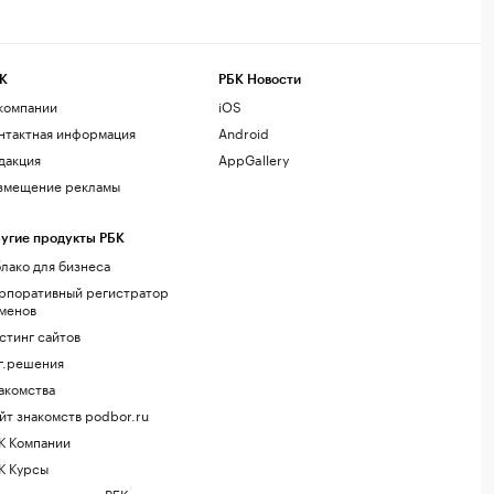
К
РБК Новости
компании
iOS
нтактная информация
Android
дакция
AppGallery
змещение рекламы
угие продукты РБК
лако для бизнеса
рпоративный регистратор
менов
стинг сайтов
г.решения
акомства
йт знакомств podbor.ru
К Компании
К Курсы
ола управления РБК