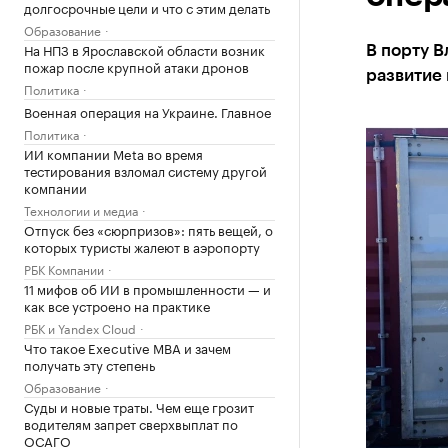
долгосрочные цели и что с этим делать
Образование
На НПЗ в Ярославской области возник
В порту 
пожар после крупной атаки дронов
развитие
Политика
Военная операция на Украине. Главное
Политика
ИИ компании Meta во время
тестирования взломал систему другой
компании
Технологии и медиа
Отпуск без «сюрпризов»: пять вещей, о
которых туристы жалеют в аэропорту
РБК Компании
11 мифов об ИИ в промышленности — и
как все устроено на практике
РБК и Yandex Cloud
Что такое Executive MBA и зачем
получать эту степень
Образование
Суды и новые траты. Чем еще грозит
водителям запрет сверхвыплат по
ОСАГО