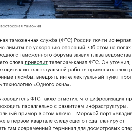
ивостокская таможня
ная таможенная служба (ФТС) России почти исчерпал
ие лимиты по ускорению операций. Об этом на полях
одного таможенного форума заявил глава ведомства
 его слова
приводит
телеграм-канал ФТС. Он уточнил, 
ходить к интеллектуальной работе: применять элект
нные пломбы, внедрять интеллектуальный пункт проп
ь технологию «Одного окна».
уководитель ФТС также отметил, что цифровизация п
роходить параллельно с развитием инфраструктуры.
ельный пример в этом ключе – Морской порт «Владив
уже в первом квартале следующего года планируют
ать там современный терминал для досмотровых опер