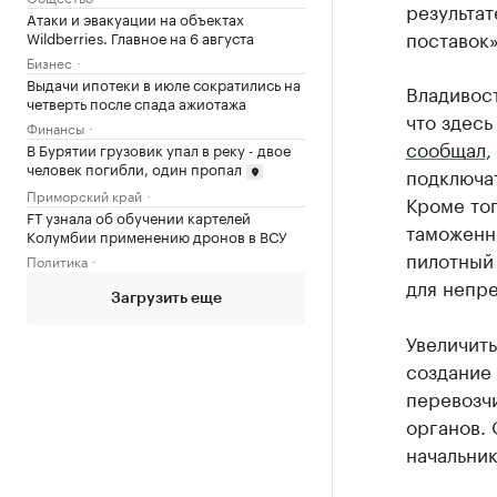
результат
Атаки и эвакуации на объектах
поставок»
Wildberries. Главное на 6 августа
Бизнес
Выдачи ипотеки в июле сократились на
Владивос
четверть после спада ажиотажа
что здесь
Финансы
сообщал
,
В Бурятии грузовик упал в реку - двое
человек погибли, один пропал
подключат
Приморский край
Кроме то
FT узнала об обучении картелей
таможенн
Колумбии применению дронов в ВСУ
пилотный
Политика
для непре
Загрузить еще
Увеличить
создание
перевозч
органов.
начальни