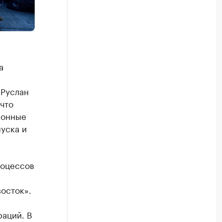
а
 Руслан
что
ронные
уска и
роцессов
осток».
аций. В