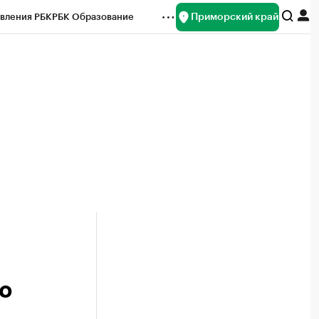
Приморский край
вления РБК
РБК Образование
редитные рейтинги
Франшизы
нсы
Рынок наличной валюты
ю