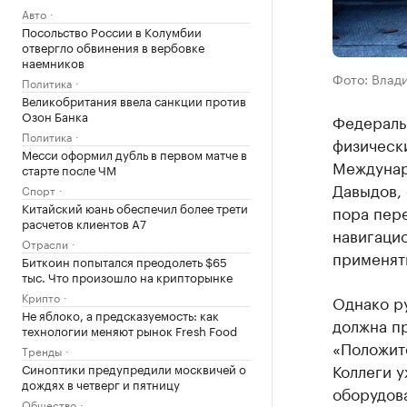
Авто
Посольство России в Колумбии
отвергло обвинения в вербовке
наемников
Фото: Влад
Политика
Великобритания ввела санкции против
Озон Банка
Федераль
Политика
физическ
Месси оформил дубль в первом матче в
Междунар
старте после ЧМ
Давыдов,
Спорт
Китайский юань обеспечил более трети
пора пере
расчетов клиентов А7
навигацио
Отрасли
применят
Биткоин попытался преодолеть $65
тыс. Что произошло на крипторынке
Крипто
Однако р
Не яблоко, а предсказуемость: как
должна п
технологии меняют рынок Fresh Food
«Положит
Тренды
Коллеги 
Синоптики предупредили москвичей о
дождях в четверг и пятницу
оборудов
Общество