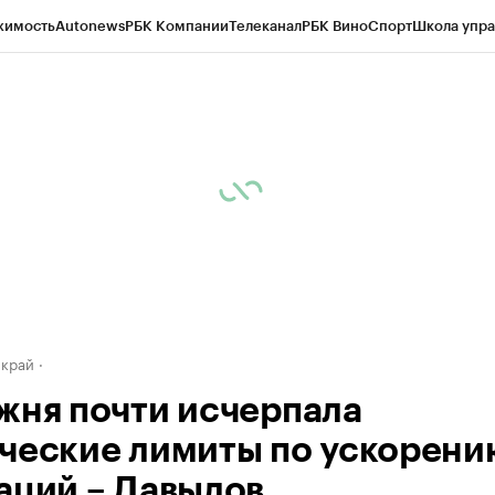
жимость
Autonews
РБК Компании
Телеканал
РБК Вино
Спорт
Школа упра
д
Стиль
Крипто
РБК Бизнес-среда
Дискуссионный клуб
Исследования
К
а контрагентов
Политика
Экономика
Бизнес
Технологии и медиа
Фина
 край
жня почти исчерпала
ческие лимиты по ускорени
аций – Давыдов