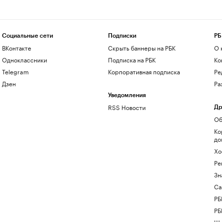
Социальные сети
Подписки
РБ
ВКонтакте
Скрыть баннеры на РБК
О 
Одноклассники
Подписка на РБК
Ко
Telegram
Корпоративная подписка
Ре
Дзен
Ра
Уведомления
RSS Новости
Др
Об
Ко
до
Хо
Ре
Зн
Са
РБ
РБ
Шк