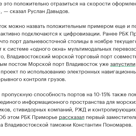
е это положительно отразиться на скорости оформле
, — сказал Руслан Давыдов.
ток можно назвать положительным примером еще и п
 активно подключаются к цифровизации. Ранее РБК П
 что порт дальневосточной столицы в ноябре текущег
 к системе «одного окна» мультимодальных перевозо
го, Владивостокский морской торговый порт совмест
ым постом Морской порт Владивосток уже
запустили
 проект по использованию электронных навигационн
рывного контроля грузов.
 пропускную способность портов на 10-15% также по
 единого информационного пространства для морски
иков, стивидорных компаний, РЖД и контролирующих
 Об этом РБК Приморье
рассказал
первый заместител
ка Владивостокской таможни Константин Пономарев.