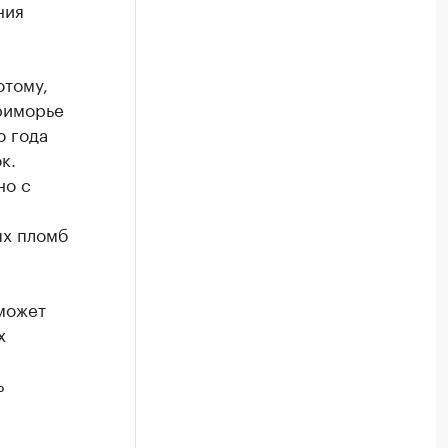
ния
отому,
риморье
о года
к.
но с
ых пломб
может
х
ь