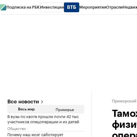
Подписка на РБК
Инвестиции
Мероприятия
Отрасли
Недви
РБК Курсы
РБК Life
Тренды
Визионеры
Национальные проекты
Горо
Газета
Спецпроекты СПб
Конференции СПб
Спецпроекты
Проверк
Приморский
Все новости
Приморье
Весь мир
Тамо
В вузы по квоте прошли почти 42 тыс
участников спецоперации и их детей
физи
Общество
Почему наш мозг саботирует
опер