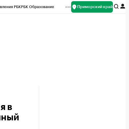
Приморский край
вления РБК
РБК Образование
редитные рейтинги
Франшизы
нсы
Рынок наличной валюты
я в
нный