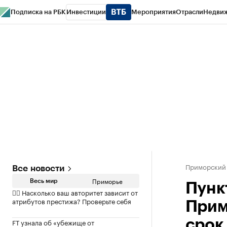
Подписка на РБК
Инвестиции
Мероприятия
Отрасли
Недви
РБК Курсы
РБК Life
Тренды
Визионеры
Национальные проекты
Горо
Газета
Спецпроекты СПб
Конференции СПб
Спецпроекты
Проверк
Приморский
Все новости
Приморье
Весь мир
Пунк
✍🏻 Насколько ваш авторитет зависит от
атрибутов престижа? Проверьте себя
Прим
FT узнала об «убежище от
срок