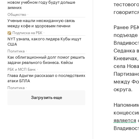
новом учебном году будут дольше
тестового
зимних
говоритс
Общество
Ученые нашли неожиданную связь
между кофе и здоровьем печени
Ранее РБ
Подписка на РБК
подъезде 
NYT узнала, какого лидера Кубы ищут
Владивост
США
Седанка в
Политика
Как облигационный долг помог решить
Кневичах,
задачи реального бизнеса. Кейсы
села Нова
РБК и МСП Банк
Партизанс
Глава Адыгеи рассказал о последствиях
между Фо
атаки БПЛА
Политика
округа.
Загрузить еще
Напомним
концесси
является
о
Владивос