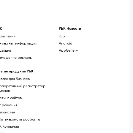
К
РБК Новости
компании
iOS
нтактная информация
Android
дакция
AppGallery
змещение рекламы
угие продукты РБК
лако для бизнеса
рпоративный регистратор
менов
стинг сайтов
г.решения
акомства
йт знакомств podbor.ru
К Компании
К Курсы