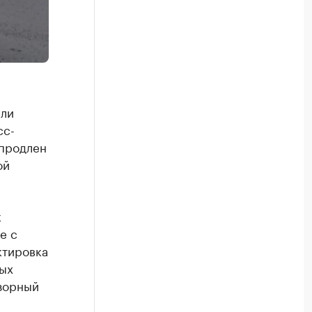
гли
с-
 продлен
ой
к
е с
ктировка
ных
зорный