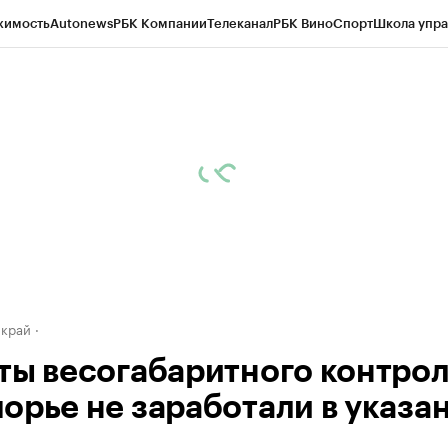
жимость
Autonews
РБК Компании
Телеканал
РБК Вино
Спорт
Школа упра
д
Стиль
Крипто
РБК Бизнес-среда
Дискуссионный клуб
Исследования
К
а контрагентов
Политика
Экономика
Бизнес
Технологии и медиа
Фина
 край
ты весогабаритного контрол
орье не заработали в указа