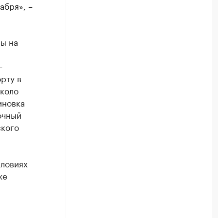
абря», –
ны на
–
рту в
около
иновка
очный
ского
ловиях
же