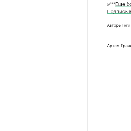
✅**
Еще б
Подписыв
Авторы
Теги
Артем Грач