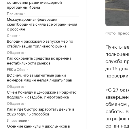
остановили развитие ядерной
программы Ирана
Политика
Международная федерация
скейтбординга сняла все ограничения
с россиян
Фото: прес
Спорт
Володин рассказал о запуске мер по
Пункты ве
стабилизации топливного рынка
Общество
полноценн
Как сохранить средства во времена
служба п
нестабильности рынков
до 15 дек
РБК и Сбер
проверки
ВС счел, что за магнитные рамки
номеров машин нельзя лишать прав
Общество
«С 27 окт
С чем Роналду и Джорджина Родригес
завершен
подошли к свадьбе. Инфографика
обменом 
Общество
Как и где быстро заработать деньги в
работы. В
2026 году: 15 способов
штрафов 
Инвестиции
орган не
Осенние каникулы у школьников в