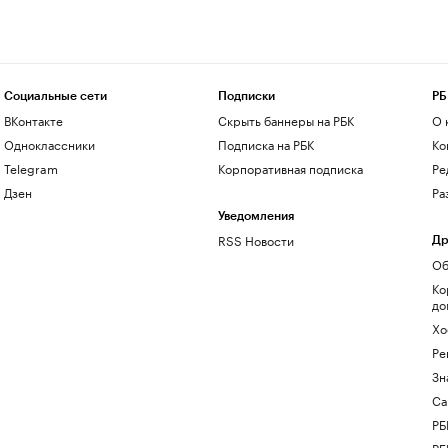
Социальные сети
Подписки
РБ
ВКонтакте
Скрыть баннеры на РБК
О 
Одноклассники
Подписка на РБК
Ко
Telegram
Корпоративная подписка
Ре
Дзен
Ра
Уведомления
RSS Новости
Др
Об
Ко
до
Хо
Ре
Зн
Са
РБ
РБ