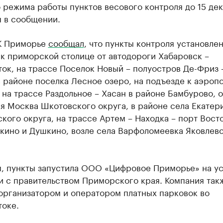
 режима работы пунктов весового контроля до 15 дек
я в сообщении.
К Приморье
сообщал
, что пункты контроля установле
к приморской столице от автодороги Хабаровск –
ок, на трассе Поселок Новый – полуостров Де-Фриз 
 районе поселка Лесное озеро, на подъезде к аэропо
 на трассе Раздольное – Хасан в районе Бамбурово, 
я Москва Шкотовского округа, в районе села Екатер
кого округа, на трассе Артем – Находка – порт Вост
кино и Душкино, возле села Варфоломеевка Яковлев
, пункты запустила ООО «Цифровое Приморье» на ус
и с правительством Приморского края. Компания так
рганизатором и оператором платных парковок во
токе.