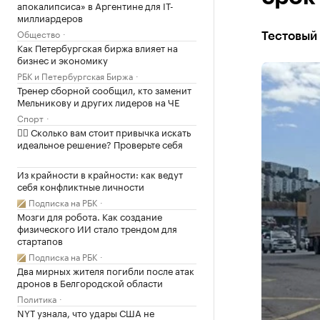
апокалипсиса» в Аргентине для IT-
миллиардеров
Общество
Тестовый
Как Петербургская биржа влияет на
бизнес и экономику
РБК и Петербургская Биржа
Тренер сборной сообщил, кто заменит
Мельникову и других лидеров на ЧЕ
Спорт
✍🏻 Сколько вам стоит привычка искать
идеальное решение? Проверьте себя
Из крайности в крайности: как ведут
себя конфликтные личности
Подписка на РБК
Мозги для робота. Как создание
физического ИИ стало трендом для
стартапов
Подписка на РБК
Два мирных жителя погибли после атак
дронов в Белгородской области
Политика
NYT узнала, что удары США не