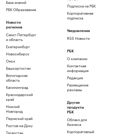
База знаний
Подписка на РБК
РБК Образование
Корпоративная
подписка
Новости
регионов
Уведомления
Санкт-Петербург
RSS Новости
и область
Екатеринбург
РБК
Новосибирск
О компании
Омск
Контактная
Башкортостан
информация
Вологодская
Редакция
область
Размещение
Калининград
рекламы
Краснодарский
край
Другие
Нижний
продукты
Новгород
РБК
Пермский край
Облако для
бизнеса
Ростов-на-Дону
Корпоративный
Татарстан