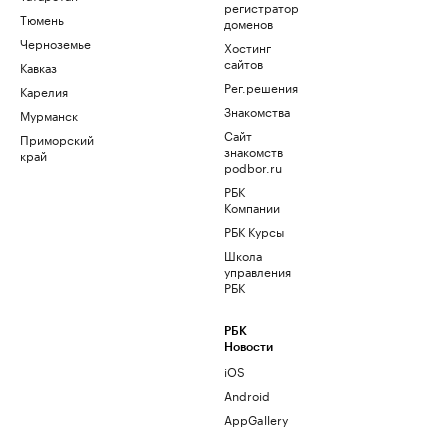
регистратор
Тюмень
доменов
Черноземье
Хостинг
сайтов
Кавказ
Рег.решения
Карелия
Знакомства
Мурманск
Сайт
Приморский
знакомств
край
podbor.ru
РБК
Компании
РБК Курсы
Школа
управления
РБК
РБК
Новости
iOS
Android
AppGallery