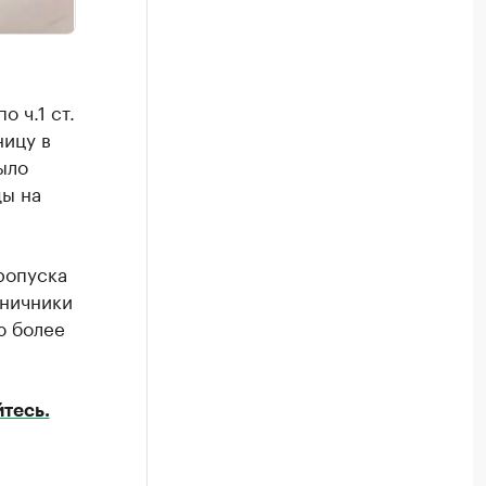
 ч.1 ст.
ицу в
ыло
ды на
пропуска
аничники
ю более
тесь.