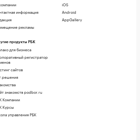
компании
iOS
нтактная информация
Android
дакция
AppGallery
змещение рекламы
угие продукты РБК
лако для бизнеса
рпоративный регистратор
менов
стинг сайтов
г.решения
акомства
йт знакомств podbor.ru
К Компании
К Курсы
ола управления РБК