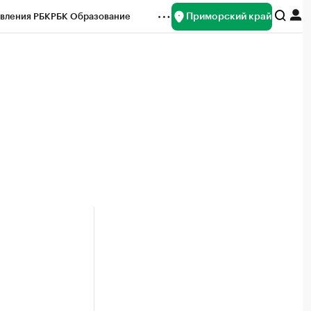
Приморский край
вления РБК
РБК Образование
редитные рейтинги
Франшизы
нсы
Рынок наличной валюты