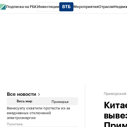
Подписка на РБК
Инвестиции
Мероприятия
Отрасли
Недви
РБК Курсы
РБК Life
Тренды
Визионеры
Национальные проекты
Горо
Газета
Спецпроекты СПб
Конференции СПб
Спецпроекты
Проверк
Приморский
Все новости
Приморье
Весь мир
Кита
Венесуэлу охватили протесты из-за
ежедневных отключений
выве
электроэнергии
Политика
Прим