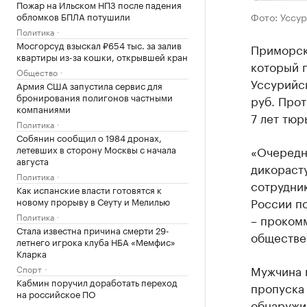
Пожар на Ильском НПЗ после падения
обломков БПЛА потушили
Фото: Уссу
Политика
Мосгорсуд взыскал ₽654 тыс. за залив
Приморск
квартиры из-за кошки, открывшей кран
который 
Общество
Уссурийс
Армия США запустила сервис для
бронирования полигонов частными
руб. Прот
компаниями
7 лет тюр
Политика
Собянин сообщил о 1984 дронах,
летевших в сторону Москвы с начала
«Очередну
августа
дикораст
Политика
сотрудни
Как испанские власти готовятся к
России п
новому прорыву в Сеуту и Мелилью
Политика
– проком
Стала известна причина смерти 29-
обществе
летнего игрока клуба НБА «Мемфис»
Кларка
Мужчина п
Спорт
Кабмин поручил доработать переход
пропуска 
на российское ПО
обнаружил