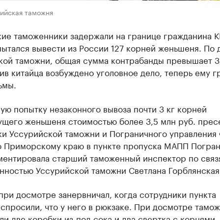
рийская таможня
ие таможенники задержали на границе гражданина К
пытался вывести из России 127 корней женьшеня. По
кой таможни, общая сумма контрабанды превышает 3
ив китайца возбуждено уголовное дело, теперь ему г
ьмы.
ю попытку незаконного вывоза почти 3 кг корней
ущего женьшеня стоимостью более 3,5 млн руб. прес
ки Уссурийской таможни и Пограничного управления
о Приморскому краю в пункте пропуска МАПП Погран
ментировала старший таможенный инспектор по связ
нностью Уссурийской таможни Светлана Горблянская
ри досмотре занервничал, когда сотрудники пункта
спросили, что у него в рюкзаке. При досмотре тамо
и две коробки из-под сока и два свертка с корнями