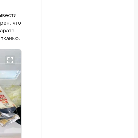
л
ывести
рен, что
арате.
 тканью.