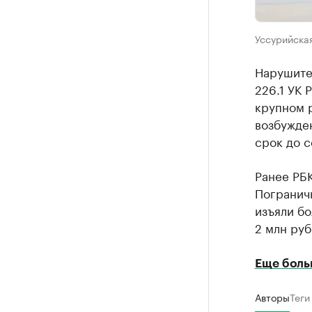
Уссурийска
Нарушител
226.1 УК
крупном 
возбужде
срок до с
Ранее РБ
Погранич
изъяли б
2 млн руб
Еще боль
Авторы
Теги