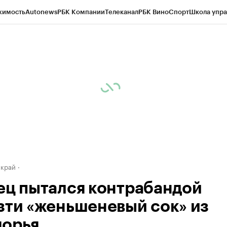
жимость
Autonews
РБК Компании
Телеканал
РБК Вино
Спорт
Школа упра
д
Стиль
Крипто
РБК Бизнес-среда
Дискуссионный клуб
Исследования
К
а контрагентов
Политика
Экономика
Бизнес
Технологии и медиа
Фина
 край
ец пытался контрабандой
зти «женьшеневый сок» из
орья