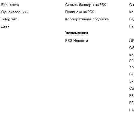
ВКонтакте
Скрыть баннеры на РБК
О 
Одноклассники
Подписка на РБК
Ко
Telegram
Корпоративная подписка
Ре
Дзен
Ра
Уведомления
RSS Новости
Др
Об
Ко
до
Хо
Ре
Зн
Са
РБ
РБ
Шк