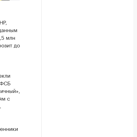
НР,
 данным
,5 млн
розит до
екли
 ФСБ
ичный»,
ям с
.
женники