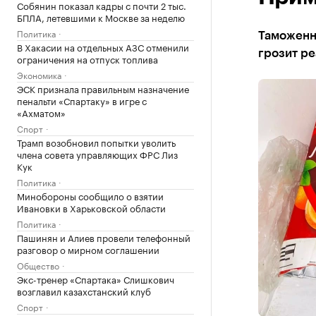
Собянин показал кадры с почти 2 тыс.
БПЛА, летевшими к Москве за неделю
Политика
Таможенни
В Хакасии на отдельных АЗС отменили
грозит р
ограничения на отпуск топлива
Экономика
ЭСК признала правильным назначение
пенальти «Спартаку» в игре с
«Ахматом»
Спорт
Трамп возобновил попытки уволить
члена совета управляющих ФРС Лиз
Кук
Политика
Минобороны сообщило о взятии
Ивановки в Харьковской области
Политика
Пашинян и Алиев провели телефонный
разговор о мирном соглашении
Общество
Экс-тренер «Спартака» Слишкович
возглавил казахстанский клуб
Спорт