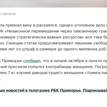
я таможня
ь признал вину и раскаялся, однако уголовное дело по
 РФ «Незаконное перемещение через таможенную гран
размере стратегически важных ресурсов» все-таки б
но. Санкции статьи предусматривают лишение свобо
еми лет со штраф в размере до одного миллиона руб.
К Приморье
сообщал
, что в начале октября в пункте 
ный пресекли попытку контрабанды женьшеня. Погр
олее 7 кг корней дикорастущего женьшеня стоимость
.
ше новостей в телеграме РБК Приморье. Подписывай