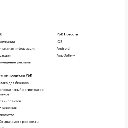
К
РБК Новости
компании
iOS
нтактная информация
Android
дакция
AppGallery
змещение рекламы
угие продукты РБК
лако для бизнеса
рпоративный регистратор
менов
стинг сайтов
г.решения
акомства
йт знакомств podbor.ru
К Компании