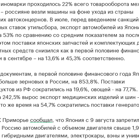
а иномарки проходилось 22% всего товарооборота ме
– россияне везли машины на фоне ухода из страны
их автоконцернов. В июле, перед введением санкций
ых ставок утильсбора, экспорт автомобилей из Япон
а 53% по сравнению со средним показателем за посл
этом поставки японских запчастей и комплектующих 
тных средств снизился как в первой половине финан
 и в сентябре – на 13,6% и 45,3% соответственно.
 документам, в первой половине финансового года Я
больше зерновых в России, на 853,8%. Поставки
ктов из РФ сократились на 19,6%, овощей - на 77,7%.
 242,5% вырос экспорт медицинских изделий и шин –
 то же время на 54,7% сократились поставки генерат
К Приморье
сообщал
, что Япония с 9 августа запрети
 Россию автомобилей с объемом двигателя свыше 1,9 
 гибридными двигателями, электрокары, вэны и унив