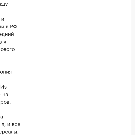
жду
 и
ии в РФ
едний
для
сового
пония
 Из
 на
оров.
ла
л, и все
ерсалы.