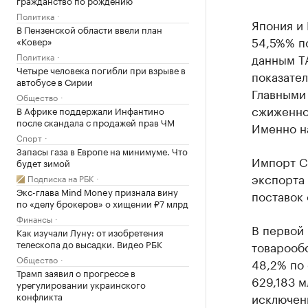
Политика
Япония и 
В Пензенской области ввели план
54,5%% п
«Ковер»
Политика
данным Т
Четыре человека погибли при взрыве в
показател
автобусе в Сирии
Главными
Общество
сжиженног
В Африке поддержали Инфантино
после скандала с продажей прав ЧМ
Именно на
Спорт
Запасы газа в Европе на минимуме. Что
Импорт СП
будет зимой
экспорта 
Подписка на РБК
Экс-глава Mind Money признала вину
поставок 
по «делу брокеров» о хищении ₽7 млрд
Финансы
В первой 
Как изучали Луну: от изобретения
телескопа до высадки. Видео РБК
товарообо
Общество
48,2% по
Трамп заявил о прогрессе в
629,183 м
урегулировании украинского
конфликта
исключени