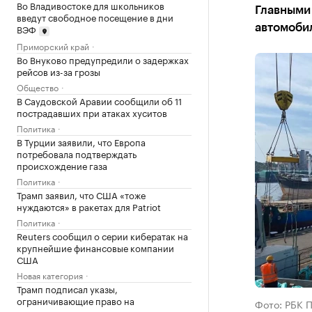
Во Владивостоке для школьников
Главными
введут свободное посещение в дни
ВЭФ
автомоби
Приморский край
Во Внуково предупредили о задержках
рейсов из-за грозы
Общество
В Саудовской Аравии сообщили об 11
пострадавших при атаках хуситов
Политика
В Турции заявили, что Европа
потребовала подтверждать
происхождение газа
Политика
Трамп заявил, что США «тоже
нуждаются» в ракетах для Patriot
Политика
Reuters сообщил о серии кибератак на
крупнейшие финансовые компании
США
Новая категория
Трамп подписал указы,
ограничивающие право на
Фото: РБК 
гражданство по рождению