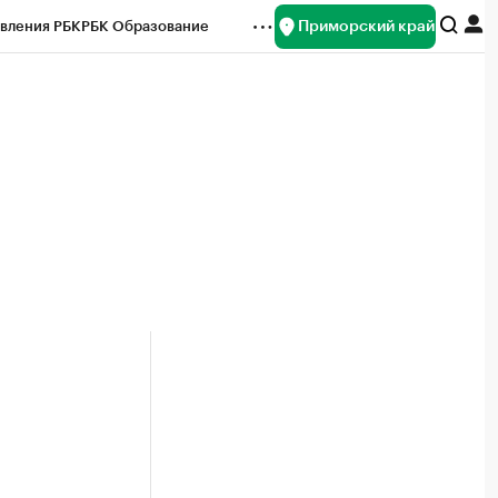
Приморский край
вления РБК
РБК Образование
редитные рейтинги
Франшизы
нсы
Рынок наличной валюты