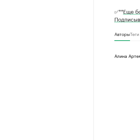
✅**
Еще б
Подписыв
Авторы
Теги
Алина Арте