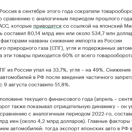
Россия в сентябре этого года сократили товарооборо
о сравнению с аналогичным периодом прошлого года
АСС, которые
приводятся
со ссылкой на японский Ми
ь составил 80,14 млрд иен или около 534,7 млн долла
 факторами названы снижение импорта из России
о природного газа (СПГ), угля и подержанных автом
 эти товары приходится 60% от всего товарооборота
Г из России упал на 33,7%, угля – на 49%. Снижение
автомобилей в РФ после введения частичного запрет
с 9 августа составило 51,8%.
половине текущего финансового года (апрель – сентя
рот также показывал отрицательную динамику – он у
 сравнению с аналогичным периодом 2022-го, состав
лрд иен (около 4,2 млрд долларов). Главные факторы т
ем автомобилей: тогда экспорт японских авто в РФ 