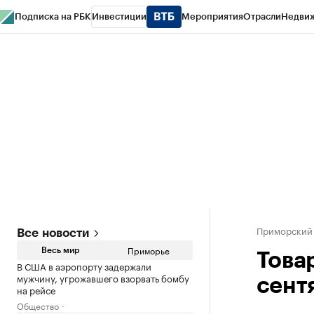
Подписка на РБК
Инвестиции
Мероприятия
Отрасли
Недви
РБК Курсы
РБК Life
Тренды
Визионеры
Национальные проекты
Горо
Газета
Спецпроекты СПб
Конференции СПб
Спецпроекты
Проверк
Приморский
Все новости
Приморье
Весь мир
Това
В США в аэропорту задержали
мужчину, угрожавшего взорвать бомбу
сент
на рейсе
Общество