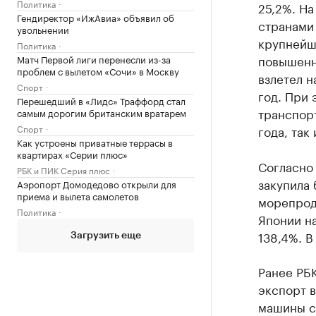
Политика
25,2%. Н
Гендиректор «ИжАвиа» объявил об
странами 
увольнении
крупнейш
Политика
повышенн
Матч Первой лиги перенесли из-за
проблем с вылетом «Сочи» в Москву
взлетел н
Спорт
год. При 
Перешедший в «Лидс» Траффорд стал
транспор
самым дорогим британским вратарем
Спорт
года, так
Как устроены приватные террасы в
квартирах «Серии плюс»
Согласно
РБК и ПИК Серия плюс
закупила 
Аэропорт Домодедово открыли для
приема и вылета самолетов
морепроду
Политика
Японии на
138,4%. В
Загрузить еще
Ранее РБ
экспорт в
машины с