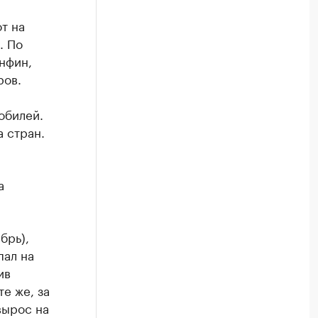
т на
. По
нфин,
ров.
обилей.
 стран.
а
брь),
пал на
ив
е же, за
вырос на