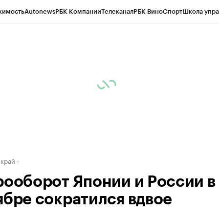
жимость
Autonews
РБК Компании
Телеканал
РБК Вино
Спорт
Школа упра
д
Стиль
Крипто
РБК Бизнес-среда
Дискуссионный клуб
Исследования
К
а контрагентов
Политика
Экономика
Бизнес
Технологии и медиа
Фина
 край
рооборот Японии и России в
ябре сократился вдвое