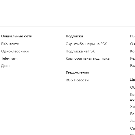
Социальные сети
Подписки
РБ
ВКонтакте
Скрыть баннеры на РБК
О 
Одноклассники
Подписка на РБК
Ко
Telegram
Корпоративная подписка
Ре
Дзен
Ра
Уведомления
RSS Новости
Др
Об
Ко
до
Хо
Ре
Зн
Са
РБ