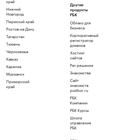
край
Другие
Нижний
продукты
Новгород
РБК
Пермский край
Облако для
бизнеса
Ростов-на-Дону
Корпоративный
Татарстан
регистратор
Тюмень
доменов
Черноземье
Хостинг
сайтов
Кавказ
Рег.решения
Карелия
Знакомства
Мурманск
Сайт
Приморский
знакомств
край
podbor.ru
РБК
Компании
РБК Курсы
Школа
управления
РБК