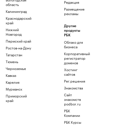
Редакция
область
Размещение
Калининград
рекламы
Краснодарский
край
Другие
Нижний
продукты
Новгород
РБК
Пермский край
Облако для
бизнеса
Ростов-на-Дону
Корпоративный
Татарстан
регистратор
Тюмень
доменов
Черноземье
Хостинг
сайтов
Кавказ
Рег.решения
Карелия
Знакомства
Мурманск
Сайт
Приморский
знакомств
край
podbor.ru
РБК
Компании
РБК Курсы