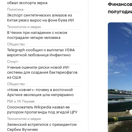
обвал экспорта зерна
Финансов
Политика
полугодии
Экспорт синтетических алмазов из
Китая резко вырос на фоне бума ИИ
Технологии и медиа
В Чехии при нападении с ножом
пострадали четыре человека
Общество
Telegraph сообщил о выплатах УЕФА
вероятной любовнице Инфантино
Спорт
Ученые оценили риски новой ИИ-
системы для создания бактериофагов
из США
Общество
«Ноев ковчег»: почему в восточной
Арктике эволюция шла непрерывно
РБК и УК Первая
Сооснователь Wikipedia назвал ее
рупором пропаганды под эгидой ЦРУ
Технологии и медиа
Зеленский встретился с президентом
Сербии Вучичем