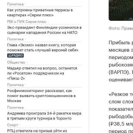
Политика
Как устроены приватные террасы в
квартирах «Серии плюс»
РБК и ПИК Серия плюс
Экс-президент Финляндии усомнился в
Фото: Прав
сценарии нападения России на НАТО
Политика
Прибыль 
Глава «Эксмо» назвал книгу, которая
месяцев э
поможет стать «лучшей версией себя»
периодом
РАДИО
Общество
рыбохозя
Мадьяр ответил на вопрос, останется
(ВАРПЭ). 
ли «Росатом» подрядчиком на
«Пакш-2»
оценивает
Политика
Росфинмониторинг рассказал, как
«Резкое 
помог выявить криптомошенников в
слом сло
Москве
Политика
показател
Андреева проиграла 34-й ракетке мира
рыбодобы
в третьем круге турнира в Торонто
(₽38,5 мл
Спорт
период пр
РПЦ ответила на призыв уйти из