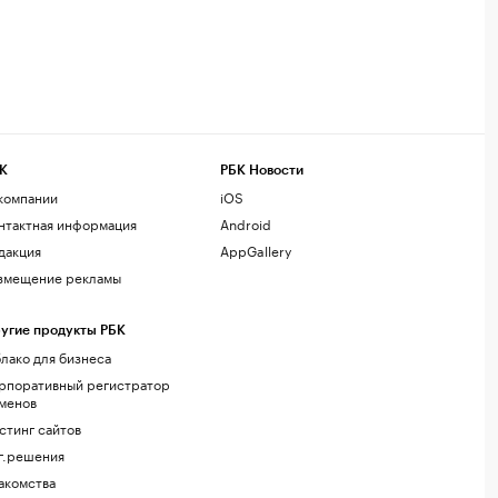
К
РБК Новости
компании
iOS
нтактная информация
Android
дакция
AppGallery
змещение рекламы
угие продукты РБК
лако для бизнеса
рпоративный регистратор
менов
стинг сайтов
г.решения
акомства