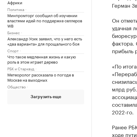
Африки
Герман З
Политика
Минпромторг сообщил об изучении
Он отмети
властями идей по поддержке селлеров
WB
удачная л
Бизнес
биоресур
Александр Усик заявил, что у него есть
фактора.
«два варианта» для прощального боя
прибыль 
Спорт
Что такое медленная жизнь и какую
роль в этом играет дерево
«По итога
РБК и Старквуд
«Перераб
Метеоролог рассказала о погоде в
Москве на выходных
снизилась
Общество
млрд руб.
ассоциаци
Загрузить еще
составила
2022-го.
Ранее РБ
ходе пути