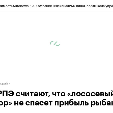
жимость
Autonews
РБК Компании
Телеканал
РБК Вино
Спорт
Школа упра
д
Стиль
Крипто
РБК Бизнес-среда
Дискуссионный клуб
Исследования
К
а контрагентов
Политика
Экономика
Бизнес
Технологии и медиа
Фина
 край
РПЭ считают, что «лососевы
ор» не спасет прибыль рыба