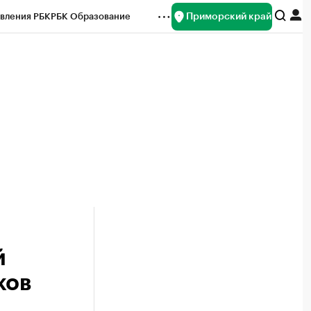
Приморский край
вления РБК
РБК Образование
редитные рейтинги
Франшизы
нсы
Рынок наличной валюты
й
ков