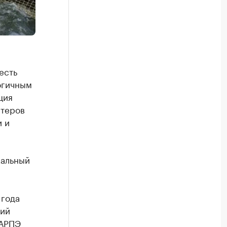
есть
огичным
ция
ртеров
и и
кальный
 года
щий
ВАРПЭ