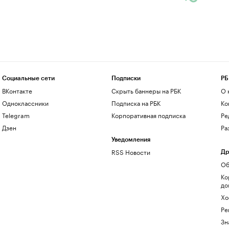
Социальные сети
Подписки
РБ
ВКонтакте
Скрыть баннеры на РБК
О 
Одноклассники
Подписка на РБК
Ко
Telegram
Корпоративная подписка
Ре
Дзен
Ра
Уведомления
RSS Новости
Др
Об
Ко
до
Хо
Ре
Зн