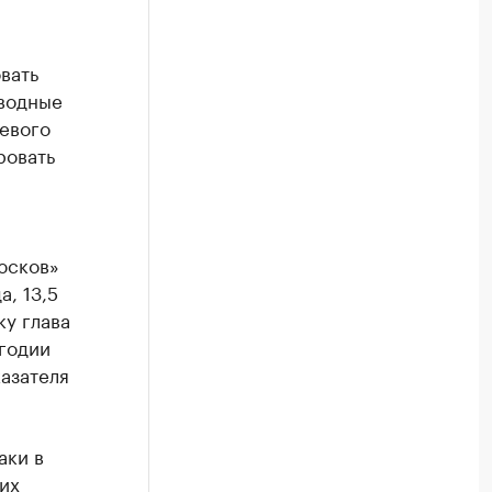
вать
 водные
евого
ровать
юсков»
а, 13,5
ку глава
годии
азателя
аки в
их