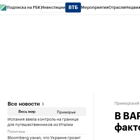
Подписка на РБК
Инвестиции
Мероприятия
Отрасли
Недви
РБК Курсы
РБК Life
Тренды
Визионеры
Национальные проекты
Горо
Газета
Спецпроекты СПб
Конференции СПб
Спецпроекты
Проверк
Приморский
Все новости
Приморье
Весь мир
В ВА
Испания ввела контроль на границе
для путешественников из Италии
факт
Политика
Bloomberg узнал, что Украине грозит