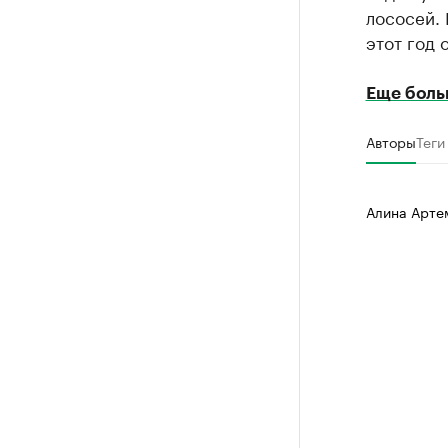
лососей. 
этот год
Еще боль
Авторы
Теги
Алина Арте