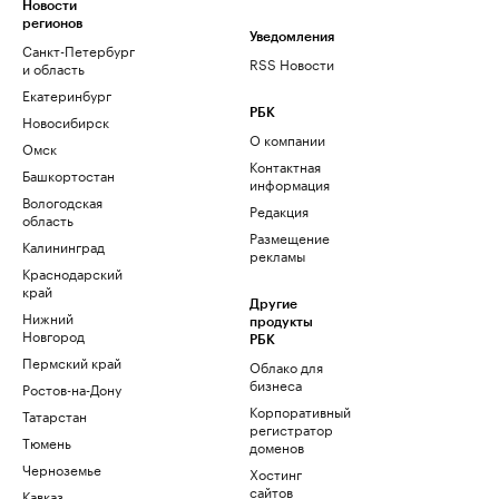
Новости
регионов
Уведомления
Санкт-Петербург
RSS Новости
и область
Екатеринбург
РБК
Новосибирск
О компании
Омск
Контактная
Башкортостан
информация
Вологодская
Редакция
область
Размещение
Калининград
рекламы
Краснодарский
край
Другие
Нижний
продукты
Новгород
РБК
Пермский край
Облако для
бизнеса
Ростов-на-Дону
Корпоративный
Татарстан
регистратор
Тюмень
доменов
Черноземье
Хостинг
сайтов
Кавказ