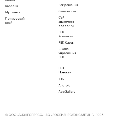
Рег.решения
Карелия
Знакомства
Мурманск
Сайт
Приморский
знакомств
край
podbor.ru
РБК
Компании
РБК Курсы
Школа
управления
РБК
РБК
Новости
iOS
Android
AppGallery
© ООО «БИЗНЕСПРЕСС», АО «РОСБИЗНЕСКОНСАЛТИНГ», 1995–