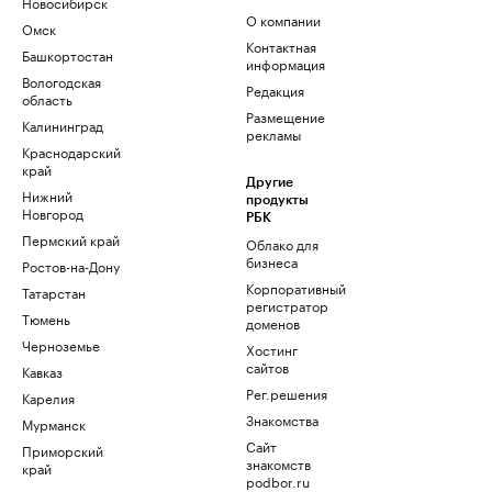
Новосибирск
О компании
Омск
Контактная
Башкортостан
информация
Вологодская
Редакция
область
Размещение
Калининград
рекламы
Краснодарский
край
Другие
Нижний
продукты
Новгород
РБК
Пермский край
Облако для
бизнеса
Ростов-на-Дону
Корпоративный
Татарстан
регистратор
Тюмень
доменов
Черноземье
Хостинг
сайтов
Кавказ
Рег.решения
Карелия
Знакомства
Мурманск
Сайт
Приморский
знакомств
край
podbor.ru