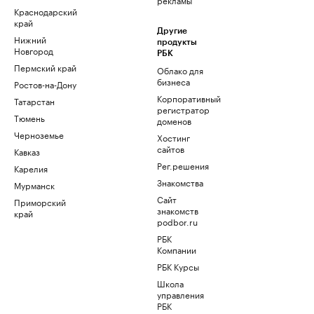
Краснодарский
край
Другие
Нижний
продукты
Новгород
РБК
Пермский край
Облако для
бизнеса
Ростов-на-Дону
Корпоративный
Татарстан
регистратор
Тюмень
доменов
Черноземье
Хостинг
сайтов
Кавказ
Рег.решения
Карелия
Знакомства
Мурманск
Сайт
Приморский
знакомств
край
podbor.ru
РБК
Компании
РБК Курсы
Школа
управления
РБК