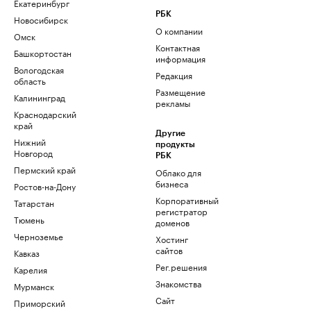
Екатеринбург
РБК
Новосибирск
О компании
Омск
Контактная
Башкортостан
информация
Вологодская
Редакция
область
Размещение
Калининград
рекламы
Краснодарский
край
Другие
Нижний
продукты
Новгород
РБК
Пермский край
Облако для
бизнеса
Ростов-на-Дону
Корпоративный
Татарстан
регистратор
Тюмень
доменов
Черноземье
Хостинг
сайтов
Кавказ
Рег.решения
Карелия
Знакомства
Мурманск
Сайт
Приморский
знакомств