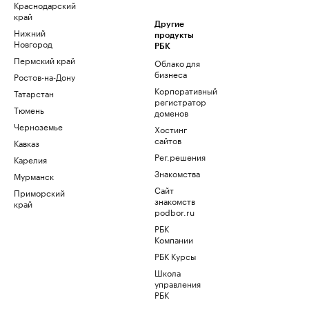
Краснодарский
край
Другие
Нижний
продукты
Новгород
РБК
Пермский край
Облако для
бизнеса
Ростов-на-Дону
Корпоративный
Татарстан
регистратор
Тюмень
доменов
Черноземье
Хостинг
сайтов
Кавказ
Рег.решения
Карелия
Знакомства
Мурманск
Сайт
Приморский
знакомств
край
podbor.ru
РБК
Компании
РБК Курсы
Школа
управления
РБК