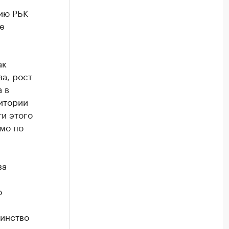
ию РБК
е
ак
а, рост
 в
итории
и этого
амо по
ва
о
шинство