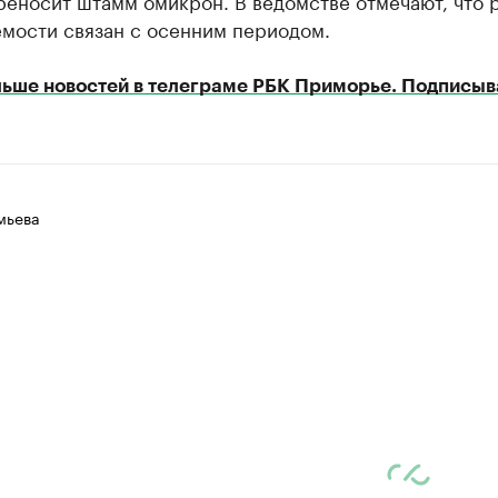
реносит штамм омикрон. В ведомстве отмечают, что 
емости связан с осенним периодом.
ьше новостей в телеграме РБК Приморье. Подписыв
мьева