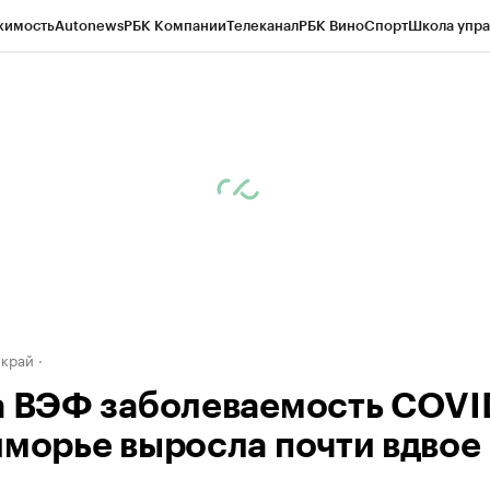
жимость
Autonews
РБК Компании
Телеканал
РБК Вино
Спорт
Школа упра
д
Стиль
Крипто
РБК Бизнес-среда
Дискуссионный клуб
Исследования
К
а контрагентов
Политика
Экономика
Бизнес
Технологии и медиа
Фина
 край
а ВЭФ заболеваемость COVI
иморье выросла почти вдвое