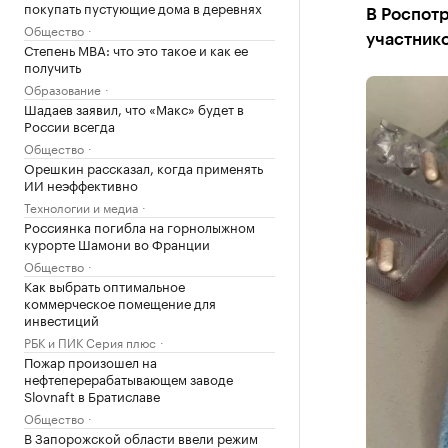
покупать пустующие дома в деревнях
В Роспотр
Общество
участник
Степень MBA: что это такое и как ее
получить
Образование
Шадаев заявил, что «Макс» будет в
России всегда
Общество
Орешкин рассказал, когда применять
ИИ неэффективно
Технологии и медиа
Россиянка погибла на горнолыжном
курорте Шамони во Франции
Общество
Как выбрать оптимальное
коммерческое помещение для
инвестиций
РБК и ПИК Серия плюс
Пожар произошел на
нефтеперерабатывающем заводе
Slovnaft в Братиславе
Общество
В Запорожской области ввели режим