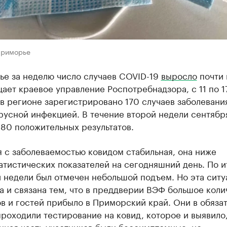
Приморье
ье за неделю число случаев COVID-19
выросло
почти 
ает краевое управление Роспотребнадзора, с 11 по 1
в регионе зарегистрировано 170 случаев заболевани
русной инфекцией. В течение второй недели сентябр
80 положительных результатов.
 с заболеваемостью ковидом стабильная, она ниже
тистических показателей на сегодняшний день. По и
 недели был отмечен небольшой подъем. Но эта ситу
 и связана тем, что в преддверии ВЭФ большое коли
в и гостей прибыло в Приморский край. Они в обяза
роходили тестирование на ковид, которое и выявило,
нная часть участников были бессимптомные, но