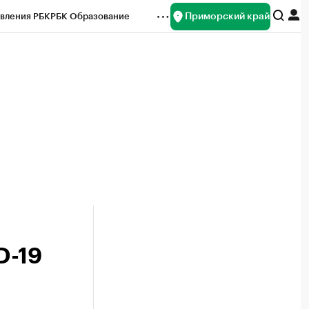
Приморский край
вления РБК
РБК Образование
редитные рейтинги
Франшизы
нсы
Рынок наличной валюты
D-19