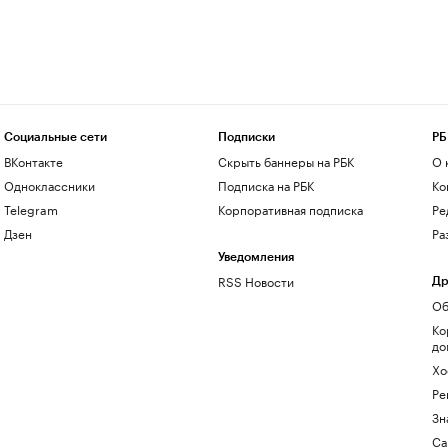
Социальные сети
Подписки
РБ
ВКонтакте
Скрыть баннеры на РБК
О 
Одноклассники
Подписка на РБК
Ко
Telegram
Корпоративная подписка
Ре
Дзен
Ра
Уведомления
RSS Новости
Др
Об
Ко
до
Хо
Ре
Зн
Са