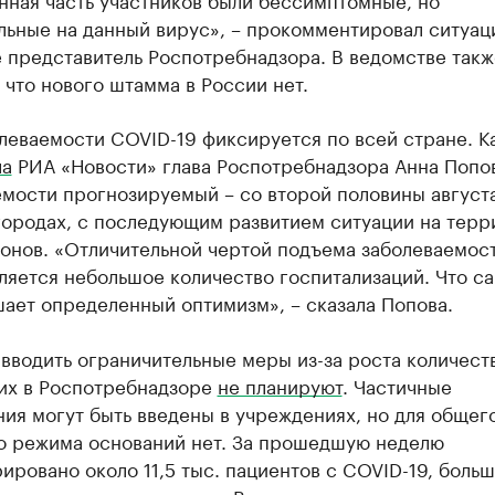
льные на данный вирус», – прокомментировал ситуац
 представитель Роспотребнадзора. В ведомстве такж
 что нового штамма в России нет.
леваемости COVID-19 фиксируется по всей стране. К
ла
РИА «Новости» глава Роспотребнадзора Анна Попов
мости прогнозируемый – со второй половины августа
городах, с последующим развитием ситуации на терр
онов. «Отличительной чертой подъема заболеваемост
ляется небольшое количество госпитализаций. Что с
ает определенный оптимизм», – сказала Попова.
вводить ограничительные меры из-за роста количест
их в Роспотребнадзоре
не планируют
. Частичные
ия могут быть введены в учреждениях, но для общег
о режима оснований нет. За прошедшую неделю
ировано около 11,5 тыс. пациентов с COVID-19, боль