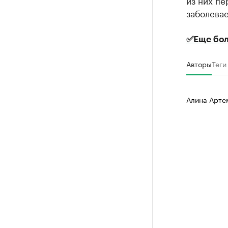
из них пе
заболева
✅Еще бол
Авторы
Теги
Алина Арте