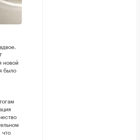
вдвое.
7
я новой
я было
тогам
ация
чество
тельном
 что