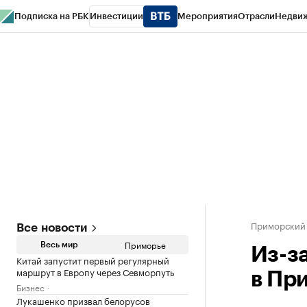
Подписка на РБК
Инвестиции
Мероприятия
Отрасли
Недви
РБК Курсы
РБК Life
Тренды
Визионеры
Национальные проекты
Горо
Газета
Спецпроекты СПб
Конференции СПб
Спецпроекты
Проверк
Приморский
Все новости
Приморье
Весь мир
Из-з
Китай запустит первый регулярный
маршрут в Европу через Севморпуть
в Пр
Бизнес
Лукашенко призвал белорусов