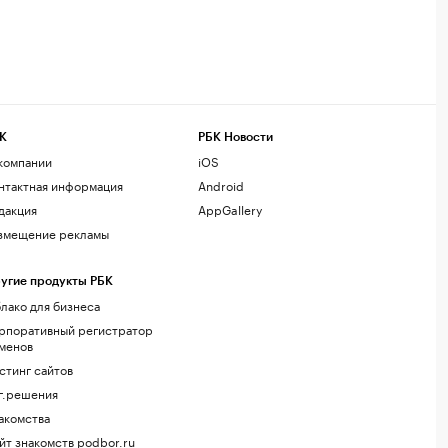
К
РБК Новости
компании
iOS
нтактная информация
Android
дакция
AppGallery
змещение рекламы
угие продукты РБК
лако для бизнеса
рпоративный регистратор
менов
стинг сайтов
г.решения
акомства
йт знакомств podbor.ru