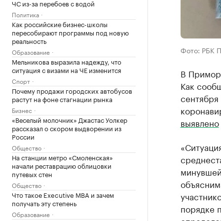
ЧС из-за перебоев с водой
Политика
Как российские бизнес-школы
пересобирают программы под новую
реальность
Фото: РБК 
Образование
Мельникова выразила надежду, что
ситуация с визами на ЧЕ изменится
В Примор
Спорт
Как сообщ
Почему продажи городских автобусов
сентября 
растут на фоне стагнации рынка
коронави
Бизнес
«Веселый молочник» Джастас Уолкер
выявлено
рассказал о скором выдворении из
России
«Ситуация
Общество
На станции метро «Смоленская»
среднеста
начали реставрацию облицовки
минувшей
путевых стен
объяснима
Общество
Что такое Executive MBA и зачем
участнико
получать эту степень
порядке п
Образование
определе