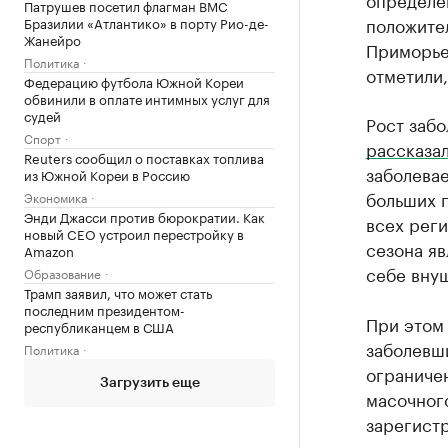
Патрушев посетил флагман ВМС
положите
Бразилии «Атлантико» в порту Рио-де-
Жанейро
Приморье
Политика
отметили,
Федерацию футбола Южной Кореи
обвинили в оплате интимных услуг для
судей
Рост забо
Спорт
рассказа
Reuters сообщил о поставках топлива
заболевае
из Южной Кореи в Россию
больших 
Экономика
Энди Джасси против бюрократии. Как
всех реги
новый CEO устроил перестройку в
сезона яв
Amazon
себе внуш
Образование
Трамп заявил, что может стать
последним президентом-
При этом 
республиканцем в США
заболевш
Политика
ограничен
Загрузить еще
масочног
зарегистр