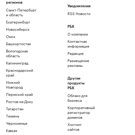
регионов
Уведомления
Санкт-Петербург
RSS Новости
и область
Екатеринбург
РБК
Новосибирск
О компании
Омск
Контактная
Башкортостан
информация
Вологодская
Редакция
область
Размещение
Калининград
рекламы
Краснодарский
край
Другие
Нижний
продукты
Новгород
РБК
Пермский край
Облако для
бизнеса
Ростов-на-Дону
Корпоративный
Татарстан
регистратор
Тюмень
доменов
Черноземье
Хостинг
сайтов
Кавказ