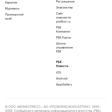
Рег.решения
Карелия
Знакомства
Мурманск
Сайт
Приморский
знакомств
край
podbor.ru
РБК
Компании
РБК Курсы
Школа
управления
РБК
РБК
Новости
iOS
Android
AppGallery
© ООО «БИЗНЕСПРЕСС», АО «РОСБИЗНЕСКОНСАЛТИНГ», 1995–
2026. Сообщения и материалы информационного агентства «РБК»