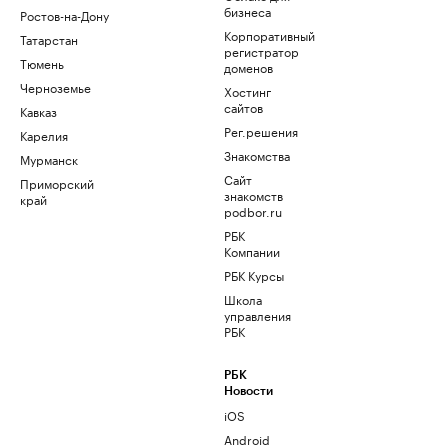
бизнеса
Ростов-на-Дону
Корпоративный
Татарстан
регистратор
Тюмень
доменов
Черноземье
Хостинг
сайтов
Кавказ
Рег.решения
Карелия
Знакомства
Мурманск
Сайт
Приморский
знакомств
край
podbor.ru
РБК
Компании
РБК Курсы
Школа
управления
РБК
РБК
Новости
iOS
Android