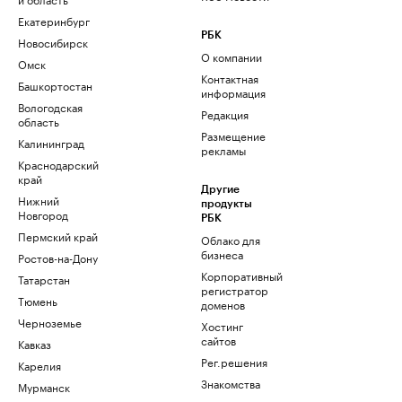
Екатеринбург
РБК
Новосибирск
О компании
Омск
Контактная
Башкортостан
информация
Вологодская
Редакция
область
Размещение
Калининград
рекламы
Краснодарский
край
Другие
Нижний
продукты
Новгород
РБК
Пермский край
Облако для
бизнеса
Ростов-на-Дону
Корпоративный
Татарстан
регистратор
Тюмень
доменов
Черноземье
Хостинг
сайтов
Кавказ
Рег.решения
Карелия
Знакомства
Мурманск