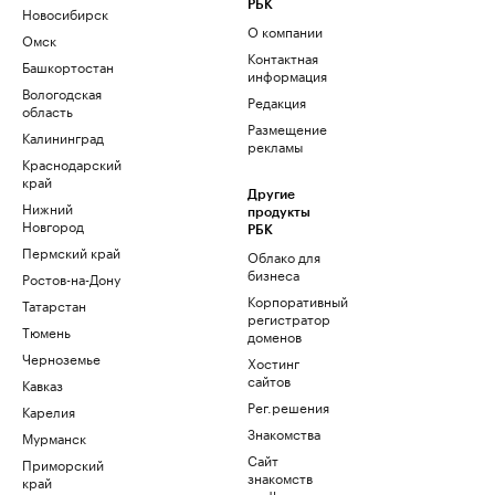
РБК
Новосибирск
О компании
Омск
Контактная
Башкортостан
информация
Вологодская
Редакция
область
Размещение
Калининград
рекламы
Краснодарский
край
Другие
Нижний
продукты
Новгород
РБК
Пермский край
Облако для
бизнеса
Ростов-на-Дону
Корпоративный
Татарстан
регистратор
Тюмень
доменов
Черноземье
Хостинг
сайтов
Кавказ
Рег.решения
Карелия
Знакомства
Мурманск
Сайт
Приморский
знакомств
край
podbor.ru