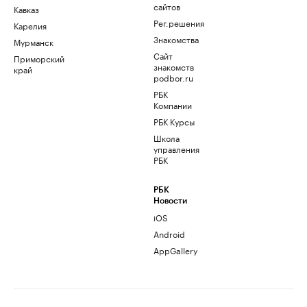
сайтов
Кавказ
Рег.решения
Карелия
Знакомства
Мурманск
Сайт
Приморский
знакомств
край
podbor.ru
РБК
Компании
РБК Курсы
Школа
управления
РБК
РБК
Новости
iOS
Android
AppGallery