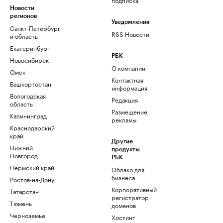
Новости
регионов
Уведомления
Санкт-Петербург
RSS Новости
и область
Екатеринбург
РБК
Новосибирск
О компании
Омск
Контактная
Башкортостан
информация
Вологодская
Редакция
область
Размещение
Калининград
рекламы
Краснодарский
край
Другие
Нижний
продукты
Новгород
РБК
Пермский край
Облако для
бизнеса
Ростов-на-Дону
Корпоративный
Татарстан
регистратор
Тюмень
доменов
Черноземье
Хостинг