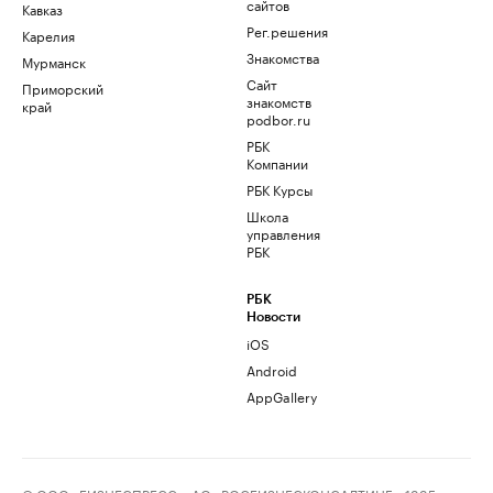
сайтов
Кавказ
Рег.решения
Карелия
Знакомства
Мурманск
Сайт
Приморский
знакомств
край
podbor.ru
РБК
Компании
РБК Курсы
Школа
управления
РБК
РБК
Новости
iOS
Android
AppGallery