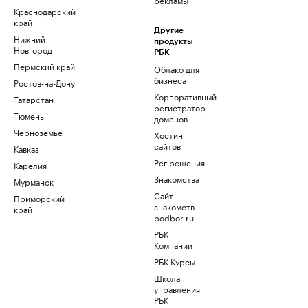
Краснодарский
край
Другие
Нижний
продукты
Новгород
РБК
Пермский край
Облако для
бизнеса
Ростов-на-Дону
Корпоративный
Татарстан
регистратор
Тюмень
доменов
Черноземье
Хостинг
сайтов
Кавказ
Рег.решения
Карелия
Знакомства
Мурманск
Сайт
Приморский
знакомств
край
podbor.ru
РБК
Компании
РБК Курсы
Школа
управления
РБК