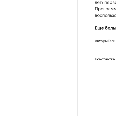
лет; перв
Программа
воспользо
Еще боль
Авторы
Теги
Константин