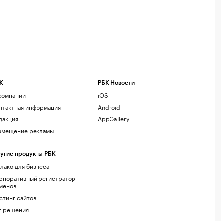
К
РБК Новости
компании
iOS
нтактная информация
Android
дакция
AppGallery
змещение рекламы
угие продукты РБК
лако для бизнеса
рпоративный регистратор
менов
стинг сайтов
г.решения
акомства