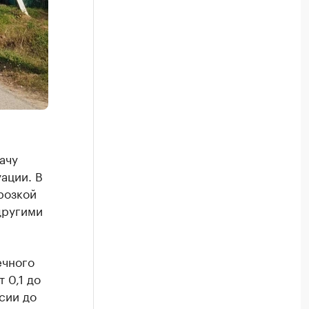
ачу
ации. В
розкой
другими
ечного
 0,1 до
сии до