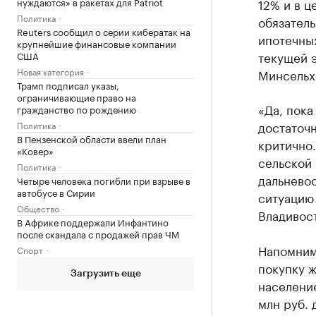
нуждаются» в ракетах для Patriot
12% и в 
Политика
обязател
Reuters сообщил о серии кибератак на
ипотечных
крупнейшие финансовые компании
текущей 
США
Новая категория
Минсельх
Трамп подписал указы,
ограничивающие право на
«Да, пока
гражданство по рождению
достаточн
Политика
В Пензенской области ввели план
критично.
«Ковер»
сельской 
Политика
дальнево
Четыре человека погибли при взрыве в
автобусе в Сирии
ситуацию
Общество
Владивос
В Африке поддержали Инфантино
после скандала с продажей прав ЧМ
Напомним
Спорт
покупку ж
Загрузить еще
население
млн руб. 