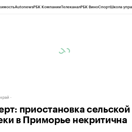
жимость
Autonews
РБК Компании
Телеканал
РБК Вино
Спорт
Школа упра
д
Стиль
Крипто
РБК Бизнес-среда
Дискуссионный клуб
Исследования
К
а контрагентов
Политика
Экономика
Бизнес
Технологии и медиа
Фина
 край
ерт: приостановка сельской
еки в Приморье некритична