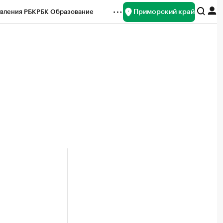
Приморский край
вления РБК
РБК Образование
редитные рейтинги
Франшизы
нсы
Рынок наличной валюты