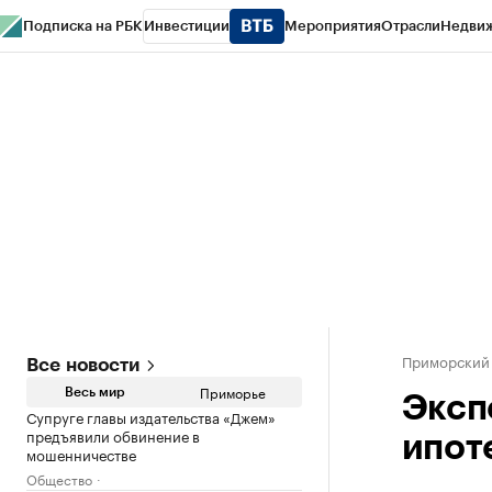
Подписка на РБК
Инвестиции
Мероприятия
Отрасли
Недви
РБК Курсы
РБК Life
Тренды
Визионеры
Национальные проекты
Горо
Газета
Спецпроекты СПб
Конференции СПб
Спецпроекты
Проверк
Приморский
Все новости
Приморье
Весь мир
Эксп
Супруге главы издательства «Джем»
предъявили обвинение в
ипот
мошенничестве
Общество