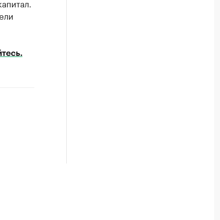
капитал.
ели
тесь.