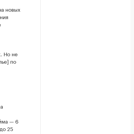
ча новых
ения
е
. Но не
ье] по
а
йма — 6
до 25