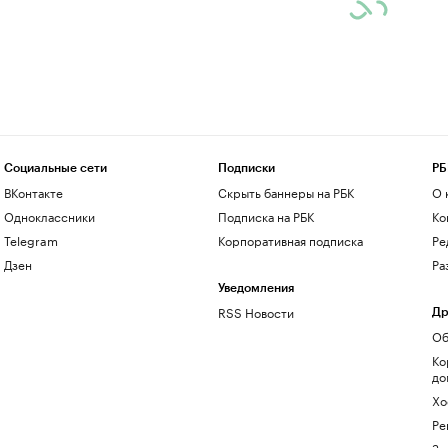
Социальные сети
Подписки
РБ
ВКонтакте
Скрыть баннеры на РБК
О 
Одноклассники
Подписка на РБК
Ко
Telegram
Корпоративная подписка
Ре
Дзен
Ра
Уведомления
RSS Новости
Др
Об
Ко
до
Хо
Ре
Зн