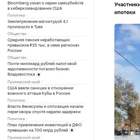
Bloomberg узнал о серии самоубийств
Участник
в киберкомандовании США
ипотеки
Политика
Землетрясение магнитудой 4,1
произошло в Туве
Общество
Средняя пенсия неработающих
превысила ₽35 тыс. в семи регионах
России
Общество
Почти миллиард рублей налоговой
задолженности погасил бизнес
Владивостока
Приморский край
США ввели санкции в отношении
военного атташе Кубы в России
Политика
Власти Венесуэлы и оппозиция начали
переговоры спустя неделю задержки
Политика
План привлечения инвестиций в ДФО
превышен на 700 млрд рублей
Приморский край