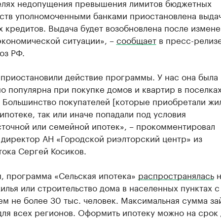
целях недопущения превышения лимитов бюджетных
ьств уполномоченными банками приостановлена выда
 кредитов. Выдача будет возобновлена после измен
экономической ситуации», –
сообщает
в пресс-релиз
оз РФ.
 приостановили действие программы. У нас она была
о популярна при покупке домов и квартир в поселках
 Большинство покупателей [которые приобретали жил
ипотеке, так или иначе попадали под условия
сточной или семейной ипотек», – прокомментировал
 директор АН «Городской риэлторский центр» из
тока Сергей Косиков.
, программа «Сельская ипотека»
распространялась
н
илья или строительство дома в населенных пунктах с
м не более 30 тыс. человек. Максимальная сумма за
для всех регионов. Оформить ипотеку можно на срок 