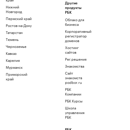
Другие
Нижний
продукты
Новгород
РБК
Пермский край
Облако для
бизнеса
Ростов-на-Дону
Корпоративный
Татарстан
регистратор
Тюмень
доменов
Черноземье
Хостинг
сайтов
Кавказ
Рег.решения
Карелия
Знакомства
Мурманск
Сайт
Приморский
знакомств
край
podbor.ru
РБК
Компании
РБК Курсы
Школа
управления
РБК
РБК