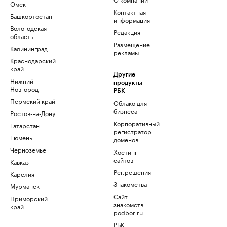
Омск
Контактная
Башкортостан
информация
Вологодская
Редакция
область
Размещение
Калининград
рекламы
Краснодарский
край
Другие
Нижний
продукты
Новгород
РБК
Пермский край
Облако для
бизнеса
Ростов-на-Дону
Корпоративный
Татарстан
регистратор
Тюмень
доменов
Черноземье
Хостинг
сайтов
Кавказ
Рег.решения
Карелия
Знакомства
Мурманск
Сайт
Приморский
знакомств
край
podbor.ru
РБК