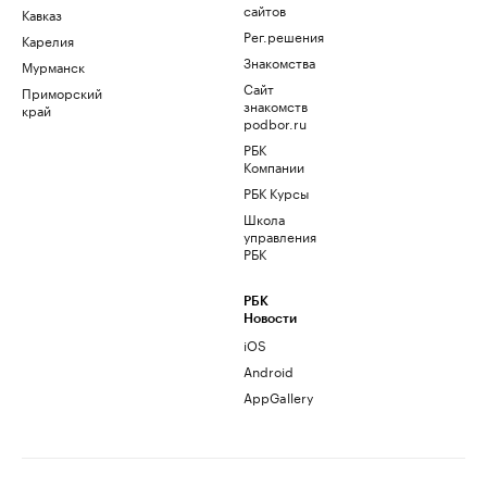
сайтов
Кавказ
Рег.решения
Карелия
Знакомства
Мурманск
Сайт
Приморский
знакомств
край
podbor.ru
РБК
Компании
РБК Курсы
Школа
управления
РБК
РБК
Новости
iOS
Android
AppGallery