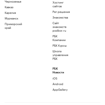
Черноземье
Хостинг
сайтов
Кавказ
Рег.решения
Карелия
Знакомства
Мурманск
Сайт
Приморский
знакомств
край
podbor.ru
РБК
Компании
РБК Курсы
Школа
управления
РБК
РБК
Новости
iOS
Android
AppGallery