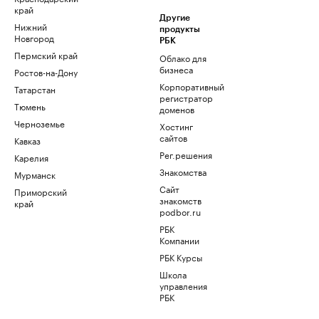
край
Другие
Нижний
продукты
Новгород
РБК
Пермский край
Облако для
бизнеса
Ростов-на-Дону
Корпоративный
Татарстан
регистратор
Тюмень
доменов
Черноземье
Хостинг
сайтов
Кавказ
Рег.решения
Карелия
Знакомства
Мурманск
Сайт
Приморский
знакомств
край
podbor.ru
РБК
Компании
РБК Курсы
Школа
управления
РБК