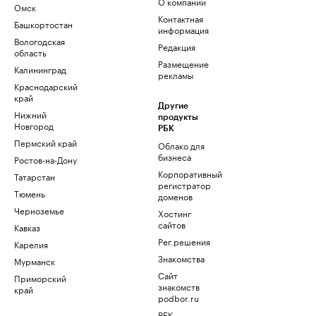
О компании
Омск
Контактная
Башкортостан
информация
Вологодская
Редакция
область
Размещение
Калининград
рекламы
Краснодарский
край
Другие
Нижний
продукты
Новгород
РБК
Пермский край
Облако для
бизнеса
Ростов-на-Дону
Корпоративный
Татарстан
регистратор
Тюмень
доменов
Черноземье
Хостинг
сайтов
Кавказ
Рег.решения
Карелия
Знакомства
Мурманск
Сайт
Приморский
знакомств
край
podbor.ru
РБК