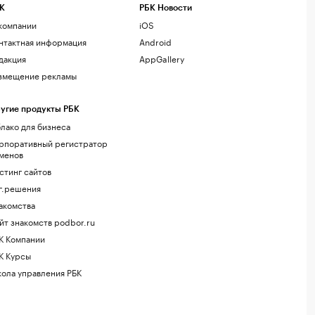
К
РБК Новости
компании
iOS
нтактная информация
Android
дакция
AppGallery
змещение рекламы
угие продукты РБК
лако для бизнеса
рпоративный регистратор
менов
стинг сайтов
г.решения
акомства
йт знакомств podbor.ru
К Компании
К Курсы
ола управления РБК