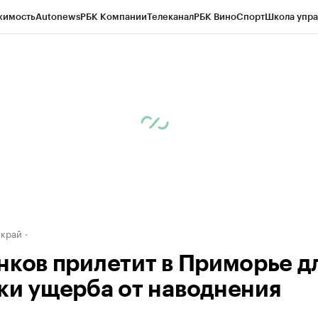
жимость
Autonews
РБК Компании
Телеканал
РБК Вино
Спорт
Школа упра
д
Стиль
Крипто
РБК Бизнес-среда
Дискуссионный клуб
Исследования
К
а контрагентов
Политика
Экономика
Бизнес
Технологии и медиа
Фина
 край
нков прилетит в Приморье д
ки ущерба от наводнения