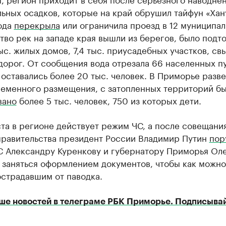
ьных осадков, которые на край обрушил тайфун «Хану
ода
перекрыла
или ограничила проезд в 12 муниципал
во рек на западе края вышли из берегов, было подт
ыс. жилых домов, 7,4 тыс. приусадебных участков, св
дорог. От сообщения вода отрезала 66 населенных пу
 оставались более 20 тыс. человек. В Приморье разв
ременного размещения, с затопленных территорий б
вано
более 5 тыс. человек, 750 из которых дети.
ста в регионе действует режим ЧС, а после совещани
правительства президент России Владимир Путин
пор
С Александру Куренкову и губернатору Приморья Ол
 заняться оформлением документов, чтобы как можно
острадавшим от паводка.
ше новостей в телеграме РБК Приморье. Подписывай