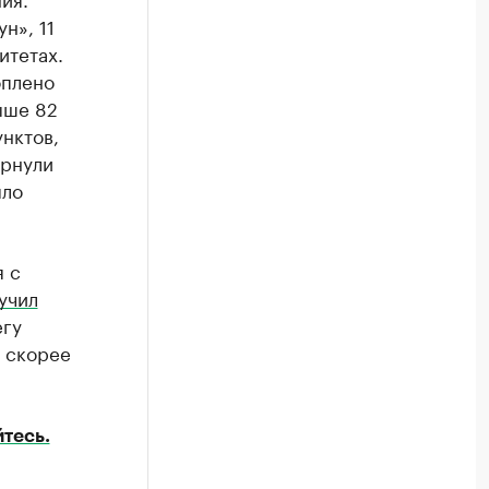
н», 11
итетах.
оплено
ыше 82
нктов,
ернули
ыло
я с
учил
егу
 скорее
тесь.