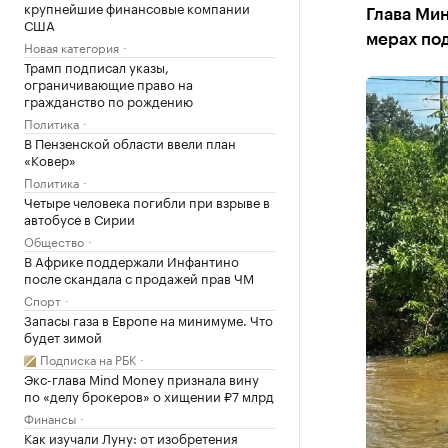
крупнейшие финансовые компании
Глава Ми
США
мерах по
Новая категория
Трамп подписал указы,
ограничивающие право на
гражданство по рождению
Политика
В Пензенской области ввели план
«Ковер»
Политика
Четыре человека погибли при взрыве в
автобусе в Сирии
Общество
В Африке поддержали Инфантино
после скандала с продажей прав ЧМ
Спорт
Запасы газа в Европе на минимуме. Что
будет зимой
Подписка на РБК
Экс-глава Mind Money признала вину
по «делу брокеров» о хищении ₽7 млрд
Финансы
Как изучали Луну: от изобретения