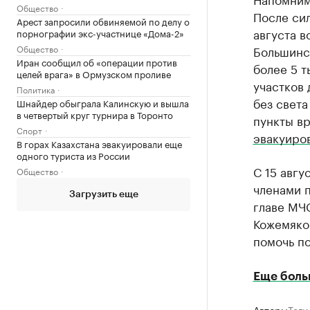
Общество
После сил
Арест запросили обвиняемой по делу о
августа в
порнографии экс-участнице «Дома-2»
Общество
Большинст
Иран сообщил об «операции против
более 5 т
целей врага» в Ормузском проливе
участков 
Политика
без света
Шнайдер обыграла Калинскую и вышла
в четвертый круг турнира в Торонто
пункты в
Спорт
эвакуиро
В горах Казахстана эвакуировали еще
одного туриста из России
С 15 авгу
Общество
членами 
Загрузить еще
главе МЧ
Кожемяко
помочь п
Еще боль
Авторы
Теги