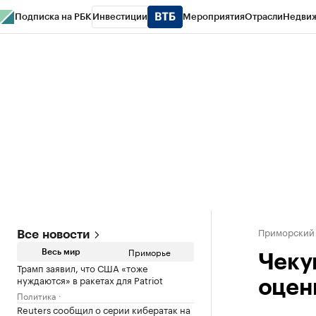
Подписка на РБК
Инвестиции
Мероприятия
Отрасли
Недви
РБК Курсы
РБК Life
Тренды
Визионеры
Национальные проекты
Горо
Газета
Спецпроекты СПб
Конференции СПб
Спецпроекты
Проверк
Приморский
Все новости
Приморье
Весь мир
Чеку
Трамп заявил, что США «тоже
нуждаются» в ракетах для Patriot
оцен
Политика
Reuters сообщил о серии кибератак на