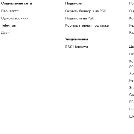
Социальные сети
Подписки
РБ
ВКонтакте
Скрыть баннеры на РБК
О 
Одноклассники
Подписка на РБК
Ко
Telegram
Корпоративная подписка
Ре
Дзен
Ра
Уведомления
RSS Новости
Др
Об
Ко
до
Хо
Ре
Зн
Са
РБ
РБ
Шк