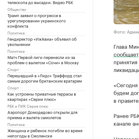
телескопа до высадки. Видео РБК
Общество
Трамп заявил о прогрессе в
урегулировании украинского
конфликта
Фото: Адми
Политика
Гендиректор «ИжАвиа» объявил об
увольнении
Глава Мин
Политика
сообщает
Матч Первой лиги перенесли из-за
принятия
проблем с вылетом «Сочи» в Москву
ликвидац
Спорт
Перешедший в «Лидс» Траффорд стал
самым дорогим британским вратарем
«Сегодня 
Спорт
будем до
Как устроены приватные террасы в
квартирах «Серии плюс»
в правите
РБК и ПИК Серия плюс
Аэропорт Домодедово открыли для
Ранее РБ
приема и вылета самолетов
канале а
Политика
Женщина и ребенок погибли во время
непогоды в Смоленске
Напомним,