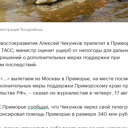
нистрация Уссурийска
востокразвития Алексей Чекунков прилетит в Примор
ТАСС, министр оценит ущерб от непогоды для дальн
 решений о дополнительных мерах поддержки при
ии последствий.
<...> вылетаем из Москвы в Приморье, на месте посм
полнительные меры поддержки Приморскому краю п
льстве РФ», – сказал он журналистам в четверг, 17 авг
К Приморье
сообщал
, что Чекунков через свой телегр
нонсировал помощь Приморью в размере 340 млн руб
 регион приходит в себя после серьезного наводнен