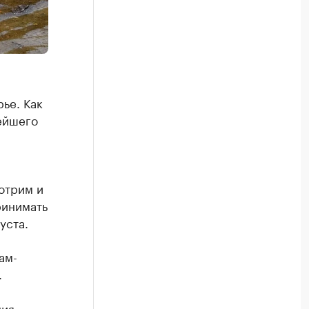
ье. Как
ейшего
отрим и
ринимать
уста.
ам-
.
ия.