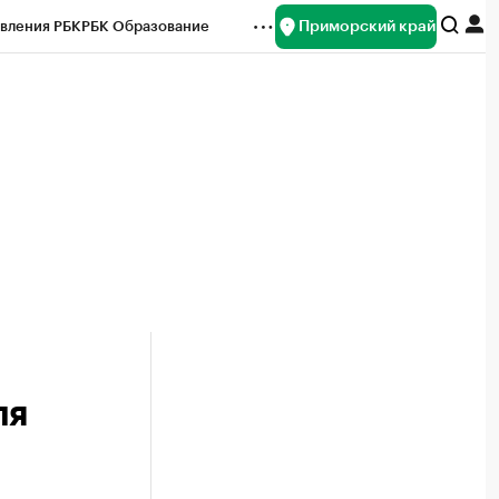
Приморский край
вления РБК
РБК Образование
редитные рейтинги
Франшизы
нсы
Рынок наличной валюты
ля