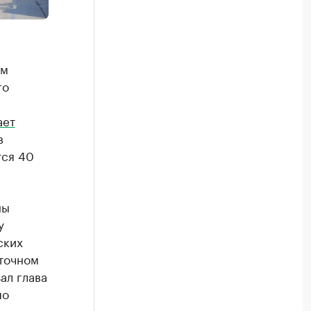
ам
го
ает
в
тся 40
ны
у
ских
точном
ал глава
по