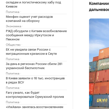
складам и логистическому хабу под
Компании 
Киевом
дальнево
Политика
Минфин оценит учет расходов
компаний на оборону
Экономика
РЖД обсудили с Китаем возобновление
сообщения между Иркутском и
Пекином
Общество
ЕК не увидела связи России с
миграционным кризисом в Сеуте
Политика
За день в регионах России сбили 281
украинский беспилотник
Политика
В Киеве заявили о 16 тыс. иностранцев
в рядах ВСУ
Политика
Fars узнало, как будет
контролироваться Ормузский пролив
Политика
«ИжАвиа» занялась восстановлением