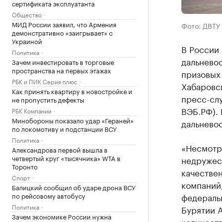
сертификата эксплуатанта
Общество
МИД России заявил, что Армения
Фото: ДВТУ
демонстративно «заигрывает» с
Украиной
В России
Политика
дальнево
Зачем инвестировать в торговые
пространства на первых этажах
призовых 
РБК и ПИК Серия плюс
Хабаровск
Как принять квартиру в новостройке и
пресс-слу
не пропустить дефекты
ВЭБ.РФ). 
РБК Компании
Минобороны показало удар «Гераней»
дальнево
по локомотиву и подстанции ВСУ
Политика
«Несмотр
Александрова первой вышла в
четвертый круг «тысячника» WTA в
недружес
Торонто
качествен
Спорт
компаний
Балицкий сообщил об ударе дрона ВСУ
по рейсовому автобусу
федераль
Политика
Бурятии 
Зачем экономике России нужна
количест