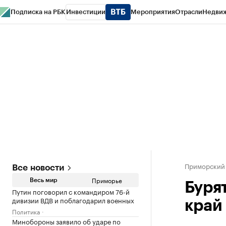
Подписка на РБК
Инвестиции
Мероприятия
Отрасли
Недви
РБК Курсы
РБК Life
Тренды
Визионеры
Национальные проекты
Горо
Газета
Спецпроекты СПб
Конференции СПб
Спецпроекты
Проверк
Приморский
Все новости
Приморье
Весь мир
Буря
Путин поговорил с командиром 76-й
дивизии ВДВ и поблагодарил военных
край
Политика
Минобороны заявило об ударе по