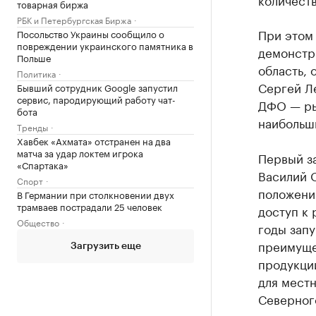
товарная биржа
РБК и Петербургская Биржа
При этом
Посольство Украины сообщило о
повреждении украинского памятника в
демонстр
Польше
область, 
Политика
Сергей Л
Бывший сотрудник Google запустил
сервис, пародирующий работу чат-
ДФО — ры
бота
наибольш
Тренды
Хавбек «Ахмата» отстранен на два
матча за удар локтем игрока
Первый з
«Спартака»
Василий 
Спорт
положени
В Германии при столкновении двух
трамваев пострадали 25 человек
доступ к 
Общество
годы зап
преимуще
Загрузить еще
продукци
для местн
Северного