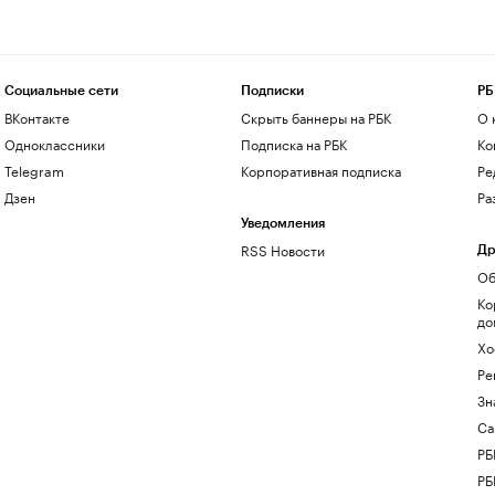
Социальные сети
Подписки
РБ
ВКонтакте
Скрыть баннеры на РБК
О 
Одноклассники
Подписка на РБК
Ко
Telegram
Корпоративная подписка
Ре
Дзен
Ра
Уведомления
RSS Новости
Др
Об
Ко
до
Хо
Ре
Зн
Са
РБ
РБ