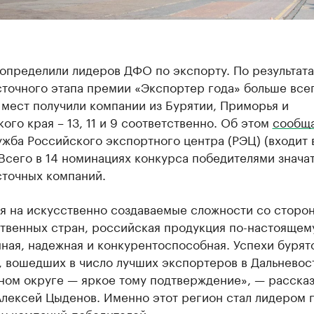
 определили лидеров ДФО по экспорту. По результат
сточного этапа премии «Экспортер года» больше все
мест получили компании из Бурятии, Приморья и
ого края – 13, 11 и 9 соответственно. Об этом
сообщ
жба Российского экспортного центра (РЭЦ) (входит 
Всего в 14 номинациях конкурса победителями знача
сточных компаний.
я на искусственно создаваемые сложности со сторо
твенных стран, российская продукция по-настоящем
ная, надежная и конкурентоспособная. Успехи бурят
, вошедших в число лучших экспортеров в Дальневос
ном округе — яркое тому подтверждение», — рассказ
Алексей Цыденов. Именно этот регион стал лидером 
ву компаний-победителей.