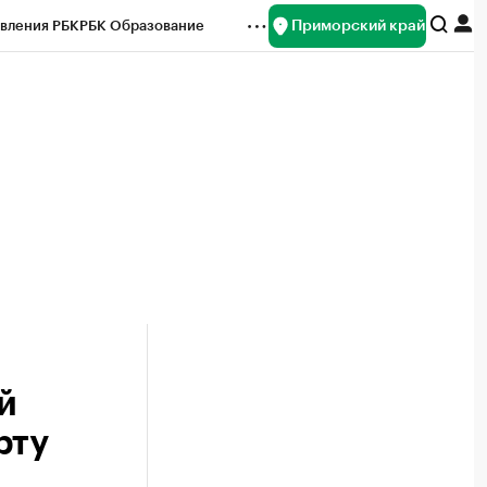
Приморский край
вления РБК
РБК Образование
редитные рейтинги
Франшизы
нсы
Рынок наличной валюты
й
рту