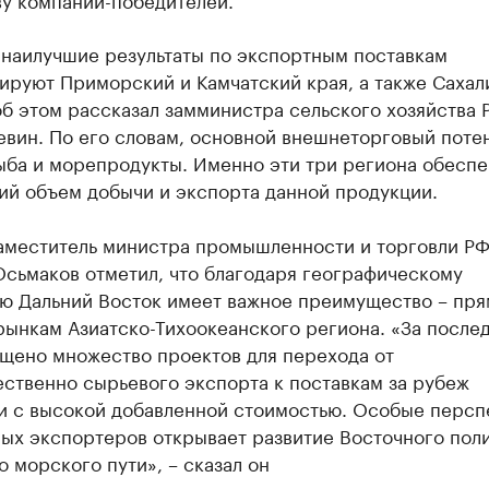
 наилучшие результаты по экспортным поставкам
ируют Приморский и Камчатский края, а также Сахал
об этом рассказал замминистра сельского хозяйства 
евин. По его словам, основной внешнеторговый поте
ба и морепродукты. Именно эти три региона обеспе
ий объем добычи и экспорта данной продукции.
аместитель министра промышленности и торговли Р
Осьмаков отметил, что благодаря географическому
ю Дальний Восток имеет важное преимущество – пр
рынкам Азиатско-Тихоокеанского региона. «За после
ущено множество проектов для перехода от
ственно сырьевого экспорта к поставкам за рубеж
и с высокой добавленной стоимостью. Особые персп
ых экспортеров открывает развитие Восточного поли
 морского пути», – сказал он