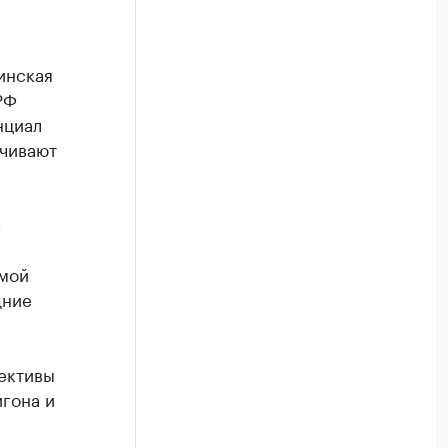
инская
РФ
нциал
чивают
Ф
ямой
дние
ективы
гона и