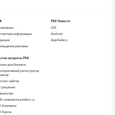
К
РБК Новости
компании
iOS
нтактная информация
Android
дакция
AppGallery
змещение рекламы
угие продукты РБК
лако для бизнеса
рпоративный регистратор
менов
стинг сайтов
г.решения
акомства
йт знакомств podbor.ru
К Компании
К Курсы