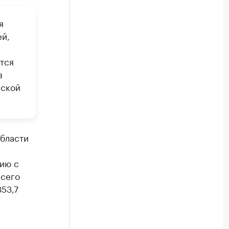
я
й,
тся
в
йской
области
ию с
всего
353,7