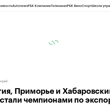
жимость
Autonews
РБК Компании
Телеканал
РБК Вино
Спорт
Школа упра
д
Стиль
Крипто
РБК Бизнес-среда
Дискуссионный клуб
Исследования
К
а контрагентов
Политика
Экономика
Бизнес
Технологии и медиа
Фина
 край
тия, Приморье и Хабаровски
 стали чемпионами по экспо