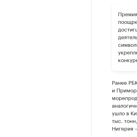
Премия
поощре
достиг
деятел
символ
укрепл
конкур
Ранее РБ
и Примор
морепроду
аналогич
ушло в Ки
тыс. тонн,
Нигерия –