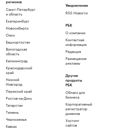
регионов
Уведомления
Санкт-Петербург
RSS Новости
и область
Екатеринбург
РБК
Новосибирск
О компании
Омск
Контактная
Башкортостан
информация
Вологодская
Редакция
область
Размещение
Калининград
рекламы
Краснодарский
край
Другие
Нижний
продукты
Новгород
РБК
Пермский край
Облако для
бизнеса
Ростов-на-Дону
Корпоративный
Татарстан
регистратор
Тюмень
доменов
Черноземье
Хостинг
сайтов
Кавказ