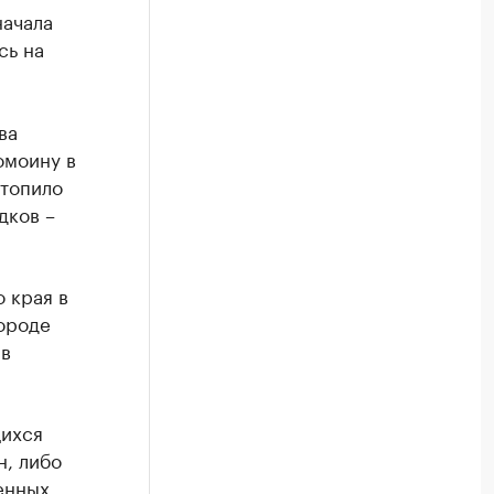
начала
сь на
ва
омоину в
атопило
дков –
 края в
ороде
 в
щихся
н, либо
енных