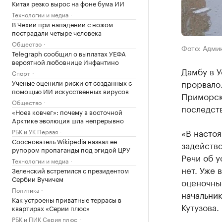
Китая резко вырос на фоне бума ИИ
Технологии и медиа
В Чехии при нападении с ножом
пострадали четыре человека
Общество
Фото: Адми
Telegraph сообщил о выплатах УЕФА
вероятной любовнице Инфантино
Дамбу в У
Спорт
прорвало.
Ученые оценили риски от созданных с
помощью ИИ искусственных вирусов
Приморск
Общество
последст
«Ноев ковчег»: почему в восточной
Арктике эволюция шла непрерывно
«В насто
РБК и УК Первая
Сооснователь Wikipedia назвал ее
задейство
рупором пропаганды под эгидой ЦРУ
Речи об 
Технологии и медиа
нет. Уже 
Зеленский встретился с президентом
Сербии Вучичем
оценочные
Политика
начальни
Как устроены приватные террасы в
Кутузова.
квартирах «Серии плюс»
РБК и ПИК Серия плюс