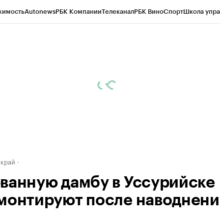
жимость
Autonews
РБК Компании
Телеканал
РБК Вино
Спорт
Школа упра
д
Стиль
Крипто
РБК Бизнес-среда
Дискуссионный клуб
Исследования
К
а контрагентов
Политика
Экономика
Бизнес
Технологии и медиа
Фина
 край
ванную дамбу в Уссурийске
монтируют после наводнени