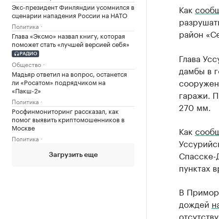
Экс-президент Финляндии усомнился в
Как
сооб
сценарии нападения России на НАТО
разрушать
Политика
район «С
Глава «Эксмо» назвал книгу, которая
поможет стать «лучшей версией себя»
РАДИО
Глава Усс
Общество
дамбы в г
Мадьяр ответил на вопрос, останется
сооружен
ли «Росатом» подрядчиком на
«Пакш-2»
гаражи. П
Политика
270 мм.
Росфинмониторинг рассказал, как
помог выявить криптомошенников в
Москве
Как
сооб
Политика
Уссурийс
Спасске-Д
Загрузить еще
пунктах 
В Примор
дождей
н
отсутству