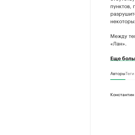
пунктов, 
разрушите
некоторы
Между те
«Лан».
Еще боль
Авторы
Теги
Константин