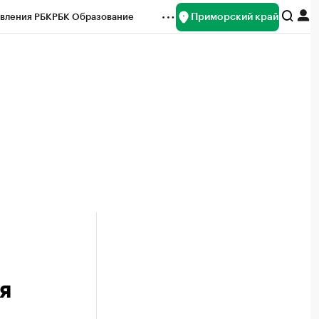
Приморский край
вления РБК
РБК Образование
редитные рейтинги
Франшизы
нсы
Рынок наличной валюты
я