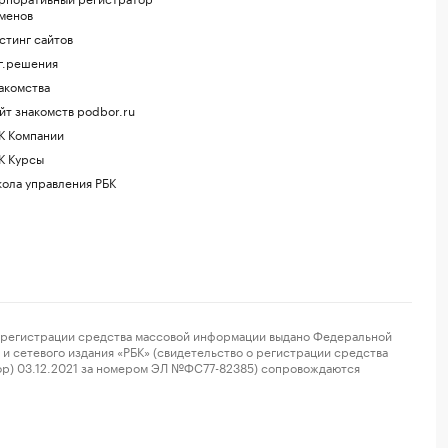
менов
стинг сайтов
г.решения
акомства
йт знакомств podbor.ru
К Компании
К Курсы
ола управления РБК
регистрации средства массовой информации выдано Федеральной
и сетевого издания «РБК» (свидетельство о регистрации средства
ор) 03.12.2021 за номером ЭЛ №ФС77-82385) сопровождаются