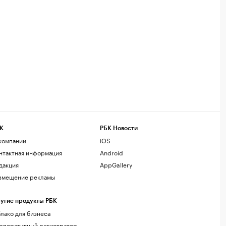
К
РБК Новости
компании
iOS
нтактная информация
Android
дакция
AppGallery
змещение рекламы
угие продукты РБК
лако для бизнеса
рпоративный регистратор