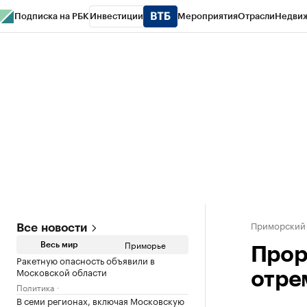
Подписка на РБК
Инвестиции
Мероприятия
Отрасли
Недви
РБК Курсы
РБК Life
Тренды
Визионеры
Национальные проекты
Горо
Газета
Спецпроекты СПб
Конференции СПб
Спецпроекты
Проверк
Приморский
Все новости
Приморье
Весь мир
Прор
Ракетную опасность объявили в
Московской области
отре
Политика
В семи регионах, включая Московскую