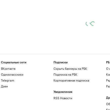
Социальные сети
Подписки
РБ
ВКонтакте
Скрыть баннеры на РБК
О 
Одноклассники
Подписка на РБК
Ко
Telegram
Корпоративная подписка
Ре
Дзен
Ра
Уведомления
RSS Новости
Др
Об
Ко