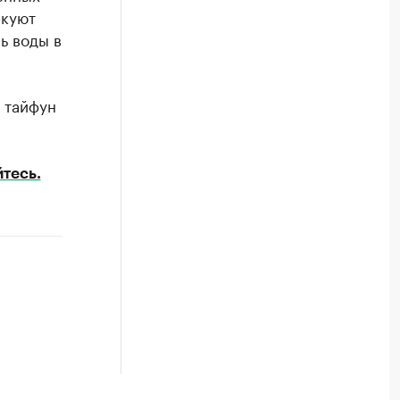
икуют
ь воды в
 тайфун
тесь.