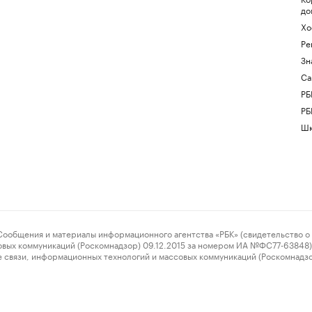
до
Хо
Ре
Зн
Са
РБ
РБ
Шк
ения и материалы информационного агентства «РБК» (свидетельство о 
овых коммуникаций (Роскомнадзор) 09.12.2015 за номером ИА №ФС77-63848) 
 связи, информационных технологий и массовых коммуникаций (Роскомнадз