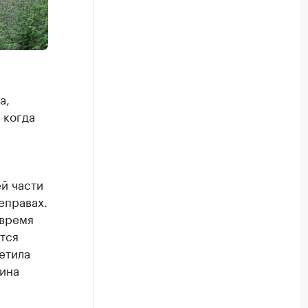
а,
 когда
й части
еправах.
 время
тся
етила
ина