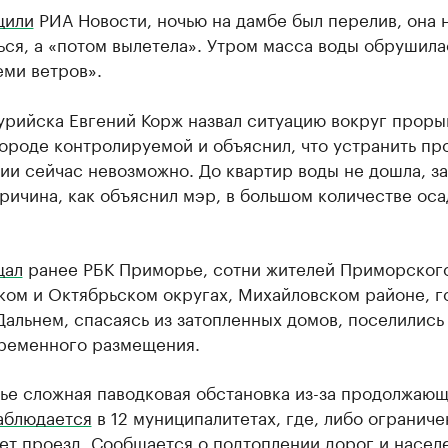
щили
РИА Новости, ночью на дамбе был перелив, она 
ся, а «потом вылетела». Утром масса воды обрушила
еми ветров».
урийска Евгений Корж назвал ситуацию вокруг проры
ороде контролируемой и объяснил, что устранить пр
ии сейчас невозможно. До квартир воды не дошла, з
ричина, как объяснил мэр, в большом количестве оса
щал
ранее РБК Приморье, сотни жителей Приморского
ком и Октябрьском округах, Михайловском районе, г
альнем, спасаясь из затопленных домов, поселились
временного размещения.
ье сложная паводковая обстановка из-за продолжаю
аблюдается
в 12 муниципалитетах, где, либо ограниче
ет проезд. Сообщается о подтоплении дорог и насел