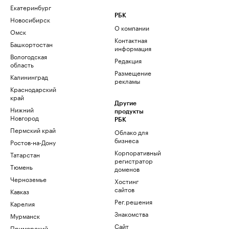
Екатеринбург
РБК
Новосибирск
О компании
Омск
Контактная
Башкортостан
информация
Вологодская
Редакция
область
Размещение
Калининград
рекламы
Краснодарский
край
Другие
Нижний
продукты
Новгород
РБК
Пермский край
Облако для
бизнеса
Ростов-на-Дону
Корпоративный
Татарстан
регистратор
Тюмень
доменов
Черноземье
Хостинг
сайтов
Кавказ
Рег.решения
Карелия
Знакомства
Мурманск
Сайт
Приморский