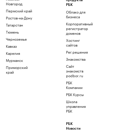
продукты
Новгород
РБК
Пермский край
Облако для
бизнеса
Ростов-на-Дону
Корпоративный
Татарстан
регистратор
Тюмень
доменов
Черноземье
Хостинг
сайтов
Кавказ
Рег.решения
Карелия
Знакомства
Мурманск
Сайт
Приморский
знакомств
край
podbor.ru
РБК
Компании
РБК Курсы
Школа
управления
РБК
РБК
Новости